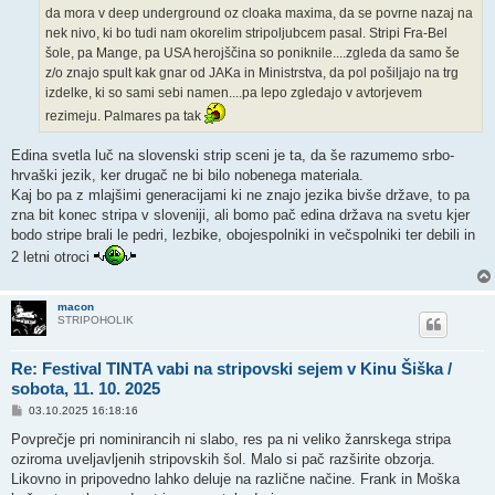
da mora v deep underground oz cloaka maxima, da se povrne nazaj na
nek nivo, ki bo tudi nam okorelim stripoljubcem pasal. Stripi Fra-Bel
šole, pa Mange, pa USA herojščina so poniknile....zgleda da samo še
z/o znajo spult kak gnar od JAKa in Ministrstva, da pol pošiljajo na trg
izdelke, ki so sami sebi namen....pa lepo zgledajo v avtorjevem
rezimeju. Palmares pa tak
Edina svetla luč na slovenski strip sceni je ta, da še razumemo srbo-
hrvaški jezik, ker drugač ne bi bilo nobenega materiala.
Kaj bo pa z mlajšimi generacijami ki ne znajo jezika bivše države, to pa
zna bit konec stripa v sloveniji, ali bomo pač edina država na svetu kjer
bodo stripe brali le pedri, lezbike, obojespolniki in večspolniki ter debili in
2 letni otroci
macon
STRIPOHOLIK
Re: Festival TINTA vabi na stripovski sejem v Kinu Šiška /
sobota, 11. 10. 2025
P
03.10.2025 16:18:16
o
s
Povprečje pri nominirancih ni slabo, res pa ni veliko žanrskega stripa
t
oziroma uveljavljenih stripovskih šol. Malo si pač razširite obzorja.
Likovno in pripovedno lahko deluje na različne načine. Frank in Moška