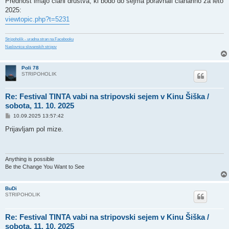
Prednost imajo člani društva, ki bodo do sejma poravnali članarino za leto
2025:
viewtopic.php?t=5231
Stripoholik - uradna stran na Facebooku
Naslovnice slovenskih stripov
Poli 78
STRIPOHOLIK
Re: Festival TINTA vabi na stripovski sejem v Kinu Šiška /
sobota, 11. 10. 2025
P
10.09.2025 13:57:42
o
s
Prijavljam pol mize.
t
Anything is possible
Be the Change You Want to See
BuDi
STRIPOHOLIK
Re: Festival TINTA vabi na stripovski sejem v Kinu Šiška /
sobota, 11. 10. 2025