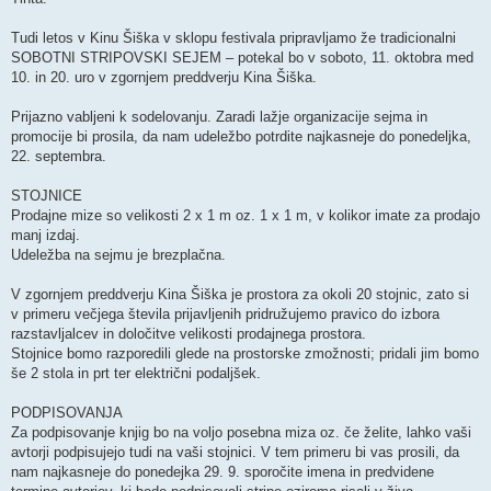
Tudi letos v Kinu Šiška v sklopu festivala pripravljamo že tradicionalni
SOBOTNI STRIPOVSKI SEJEM – potekal bo v soboto, 11. oktobra med
10. in 20. uro v zgornjem preddverju Kina Šiška.
Prijazno vabljeni k sodelovanju. Zaradi lažje organizacije sejma in
promocije bi prosila, da nam udeležbo potrdite najkasneje do ponedeljka,
22. septembra.
STOJNICE
Prodajne mize so velikosti 2 x 1 m oz. 1 x 1 m, v kolikor imate za prodajo
manj izdaj.
Udeležba na sejmu je brezplačna.
V zgornjem preddverju Kina Šiška je prostora za okoli 20 stojnic, zato si
v primeru večjega števila prijavljenih pridružujemo pravico do izbora
razstavljalcev in določitve velikosti prodajnega prostora.
Stojnice bomo razporedili glede na prostorske zmožnosti; pridali jim bomo
še 2 stola in prt ter električni podaljšek.
PODPISOVANJA
Za podpisovanje knjig bo na voljo posebna miza oz. če želite, lahko vaši
avtorji podpisujejo tudi na vaši stojnici. V tem primeru bi vas prosili, da
nam najkasneje do ponedejka 29. 9. sporočite imena in predvidene