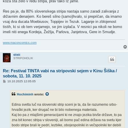
koža sta zelo v redu stripa, prav tako Iz jame.
Res pa je, da 80% slovenskega stripa nastaja samo zaradi zalivanja z
državnim denarjem. Ko bereš silno (samo)hvalo, si prepričan, da imamo
vsaj dva ducata Moebiusov, Toppijev in Tezuk. Laganje in zblojenost
tistih, ki si ob tem verjamejo, se jim izplača. V resnici pa nikoli ne bomo
imeli niti enega Kordeja, Žežlja, Parlova, Janjetova, Gere in Smudje.
www.maconcomics.com
tilitili
STRIPOHOLIK
Re: Festival TINTA vabi na stripovski sejem v Kinu Šiška /
sobota, 11. 10. 2025
P
10.10.2025 12:05:05
o
s
t
Hochiminh
wrote:
Edina svetla luč na slovenski strip sceni je ta, da še razumemo srbo-
hrvaški jezik, ker drugač ne bi bilo nobenega materiala.
Kaj bo pa z mlajšimi generacijami ki ne znajo jezika bivše države, to pa
zna bit konec stripa v sloveniji, ali bomo pač edina država na svetu kjer
bodo stripe brali le pedri, lezbike, obojespolniki in večspolniki ter debili