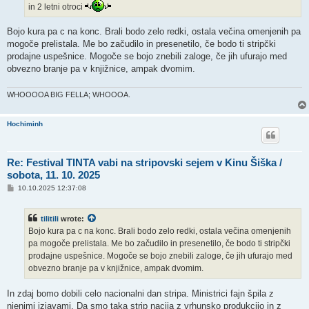
in 2 letni otroci
Bojo kura pa c na konc. Brali bodo zelo redki, ostala večina omenjenih pa
mogoče prelistala. Me bo začudilo in presenetilo, če bodo ti stripčki
prodajne uspešnice. Mogoče se bojo znebili zaloge, če jih ufurajo med
obvezno branje pa v knjižnice, ampak dvomim.
WHOOOOA BIG FELLA; WHOOOA.
Hochiminh
Re: Festival TINTA vabi na stripovski sejem v Kinu Šiška /
sobota, 11. 10. 2025
P
10.10.2025 12:37:08
o
s
t
tilitili
wrote:
Bojo kura pa c na konc. Brali bodo zelo redki, ostala večina omenjenih
pa mogoče prelistala. Me bo začudilo in presenetilo, če bodo ti stripčki
prodajne uspešnice. Mogoče se bojo znebili zaloge, če jih ufurajo med
obvezno branje pa v knjižnice, ampak dvomim.
In zdaj bomo dobili celo nacionalni dan stripa. Ministrici fajn špila z
njenimi izjavami. Da smo taka strip nacija z vrhunsko produkcijo in z