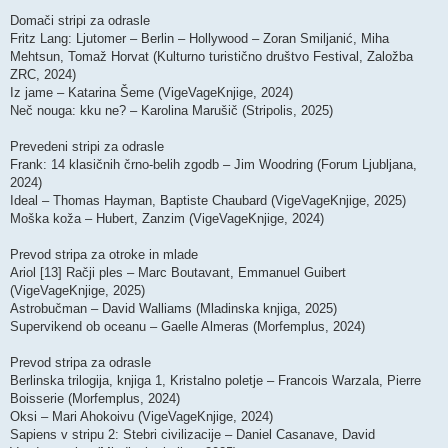
Domači stripi za odrasle
Fritz Lang: Ljutomer – Berlin – Hollywood – Zoran Smiljanić, Miha
Mehtsun, Tomaž Horvat (Kulturno turistično društvo Festival, Založba
ZRC, 2024)
Iz jame – Katarina Šeme (VigeVageKnjige, 2024)
Neč nouga: kku ne? – Karolina Marušič (Stripolis, 2025)
Prevedeni stripi za odrasle
Frank: 14 klasičnih črno-belih zgodb – Jim Woodring (Forum Ljubljana,
2024)
Ideal – Thomas Hayman, Baptiste Chaubard (VigeVageKnjige, 2025)
Moška koža – Hubert, Zanzim (VigeVageKnjige, 2024)
Prevod stripa za otroke in mlade
Ariol [13] Račji ples – Marc Boutavant, Emmanuel Guibert
(VigeVageKnjige, 2025)
Astrobučman – David Walliams (Mladinska knjiga, 2025)
Supervikend ob oceanu – Gaelle Almeras (Morfemplus, 2024)
Prevod stripa za odrasle
Berlinska trilogija, knjiga 1, Kristalno poletje – Francois Warzala, Pierre
Boisserie (Morfemplus, 2024)
Oksi – Mari Ahokoivu (VigeVageKnjige, 2024)
Sapiens v stripu 2: Stebri civilizacije – Daniel Casanave, David