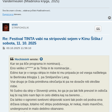
Vandermeulen (Mladinska knjiga, 2025)
Sve što znam o životu…odabrao je Đelo Hadžiselimović.
.
Registriraj.si
domeno
tilitili
STRIPOHOLIK
Re: Festival TINTA vabi na stripovski sejem v Kinu Šiška /
sobota, 11. 10. 2025
P
03.10.2025 11:56:10
o
s
t
Hochiminh
wrote:
Kar se pa tiče programa in nominacij…
Eno veliko s***** je ta Tinta in te nominacije...
Edino kar je v rangu stripa in risbe ki mu pripada je od vsega naštetega
le Berlinska trilogija 1. pa Smiljaničev Lang.
Vse drugo je čista primitivna otročarija ki pa ne doseže niti otroške
risbe.
Ni čudno da strip v Sloveniji umira, ko ga je pa tak folk prevzel in odloča
kaj bi naj bilo nam fajn in celo diktira kaj na beremo…
Da lahko v ogromni svetovni stripovski sceni tak podn od podna ena
država izdaja, totalno nič stripu podobnega, kr nekaj, malo mavrično,
underground in malo debilno obarvano.