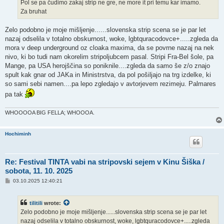
Pol se pa čudimo zakaj strip ne gre, ne more it pri temu kar imamo.
Za bruhat
Zelo podobno je moje mišljenje......slovenska strip scena se je par let
nazaj odselila v totalno obskurnost, woke, lgbtquracodovce+.....zgleda da
mora v deep underground oz cloaka maxima, da se povrne nazaj na nek
nivo, ki bo tudi nam okorelim stripoljubcem pasal. Stripi Fra-Bel šole, pa
Mange, pa USA herojščina so poniknile....zgleda da samo še z/o znajo
spult kak gnar od JAKa in Ministrstva, da pol pošiljajo na trg izdelke, ki
so sami sebi namen....pa lepo zgledajo v avtorjevem rezimeju. Palmares
pa tak
WHOOOOA BIG FELLA; WHOOOA.
Hochiminh
Re: Festival TINTA vabi na stripovski sejem v Kinu Šiška /
sobota, 11. 10. 2025
P
03.10.2025 12:40:21
o
s
t
tilitili
wrote:
Zelo podobno je moje mišljenje......slovenska strip scena se je par let
nazaj odselila v totalno obskurnost, woke, lgbtquracodovce+.....zgleda