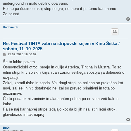
underground in malo debilno obarvano.
Pol se pa čudimo zakaj strip ne gre, ne more it pri temu kar imamo.
Za bruhat
Hochiminh
Re: Festival TINTA vabi na stripovski sejem v Kinu Šiška /
sobota, 11. 10. 2025
P
25.09.2025 19:50:07
o
s
Še to lahko povem.
t
Osnovnošolski otroci berejo in gulijo Asterixa, Tintina in Mustra. To so
edini stripi ki v šolskih knjižnicah zaradi velikega sposojanja dobesedno
razpadajo.
Zakaj, zaradi risbe in zgodb. Vsi drugi stripi na policah so praktično kot
novi, saj se jih niti dotaknejo ne, žal so preveč primitivni in totalbo
nezanimivi.
Če ta podatek ni zanimiv in alarmanten potem pa ne vem več kak in
kako…
Pa še naj kar naprej stripe izdajajo kot da bi jih risal štiri letni otrok,
glavobožce in tak naprej
BuDi