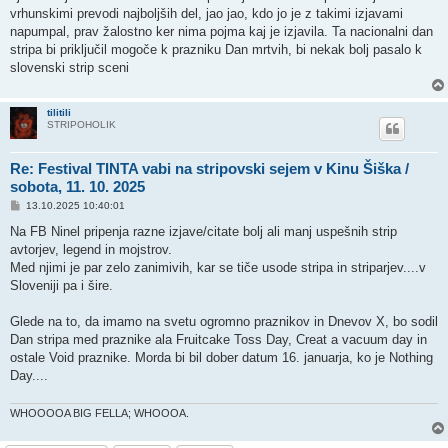
vrhunskimi prevodi najboljših del, jao jao, kdo jo je z takimi izjavami
napumpal, prav žalostno ker nima pojma kaj je izjavila. Ta nacionalni dan
stripa bi priključil mogoče k prazniku Dan mrtvih, bi nekak bolj pasalo k
slovenski strip sceni
tilitili
STRIPOHOLIK
Re: Festival TINTA vabi na stripovski sejem v Kinu Šiška /
sobota, 11. 10. 2025
P
13.10.2025 10:40:01
o
s
Na FB Ninel pripenja razne izjave/citate bolj ali manj uspešnih strip
t
avtorjev, legend in mojstrov.
Med njimi je par zelo zanimivih, kar se tiče usode stripa in striparjev....v
Sloveniji pa i šire.
Glede na to, da imamo na svetu ogromno praznikov in Dnevov X, bo sodil
Dan stripa med praznike ala Fruitcake Toss Day, Creat a vacuum day in
ostale Void praznike. Morda bi bil dober datum 16. januarja, ko je Nothing
Day....
WHOOOOA BIG FELLA; WHOOOA.