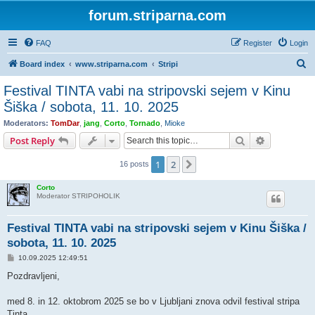
forum.striparna.com
FAQ
Register
Login
S
Board index
www.striparna.com
Stripi
e
Festival TINTA vabi na stripovski sejem v Kinu
a
Šiška / sobota, 11. 10. 2025
r
Moderators:
TomDar
,
jang
,
Corto
,
Tornado
,
Mioke
c
Search
Advanced s
Post Reply
h
1
2
Next
16 posts
Corto
Moderator STRIPOHOLIK
Festival TINTA vabi na stripovski sejem v Kinu Šiška /
sobota, 11. 10. 2025
P
10.09.2025 12:49:51
o
s
Pozdravljeni,
t
med 8. in 12. oktobrom 2025 se bo v Ljubljani znova odvil festival stripa
Tinta.