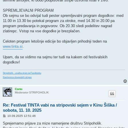
termine avtorjev, ki bodo podpisovali stripe oziroma risali v živo.
SPREMLJEVALNI PROGRAM
Ob sejmu se bo odvijal tudi pester spremljevalni program dogodkov: med
11.00 in 13.30 bo potekal program za otroke, med 14.30 in 20.00 pa
program predavanja in pogovorov. Ob 20.30 sledi podelitev nagrad
zlatirepc. Vstop na vse dogodke je brezplačen.
Celoten program letošnje edicije bo objavljen prihodnji teden na
www.tinta.si
.
Upam, da se vidimo na sejmu ter tudi na kakem od festivalskih
dogodkov!
Stripoholik - uradna stran na Facebooku
Naslovnice slovenskih stripov
Corto
Moderator STRIPOHOLIK
Re: Festival TINTA vabi na stripovski sejem v Kinu Šiška /
sobota, 11. 10. 2025
P
10.09.2025 12:51:46
o
s
Sprejemamo prijave za mize namenjene društvu Stripoholik.
t