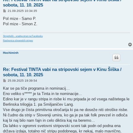
sobota, 11. 10. 2025
P
21.09.2025 10:34:35
o
s
Pol mize - Samo P.
t
Pol mize - Simon Z.
Stripoholik - uradna stran na Facebooku
Naslovnice slovenskih stripov
Hochiminh
Re: Festival TINTA vabi na stripovski sejem v Kinu Šiška /
sobota, 11. 10. 2025
P
25.09.2025 19:39:54
o
s
Kar se pa tiče programa in nominacij…
t
Eno veliko s***** je ta Tinta in te nominacije...
Edino kar je v rangu stripa in risbe ki mu pripada je od vsega naštetega le
Berlinska trilogija 1. pa Smiljaničev Lang.
Vse drugo je čista primitivna otročarija ki pa ne doseže niti otroške risbe.
Ni čudno da strip v Sloveniji umira, ko ga je pa tak folk prevzel in odloča
kaj bi naj bilo nam fajn in celo diktira kaj na beremo…
Da lahko v ogromni svetovni stripovski sceni tak podn od podna ena
država izdaja, totalno nič stripu podobnega, kr nekaj, malo mavrično,