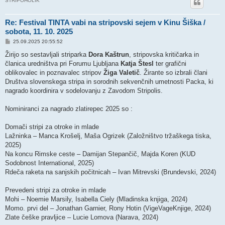
STRIPOHOLIK
Re: Festival TINTA vabi na stripovski sejem v Kinu Šiška /
sobota, 11. 10. 2025
P
25.09.2025 20:55:52
o
s
Žirijo so sestavljali striparka
Dora Kaštrun
, stripovska kritičarka in
t
članica uredništva pri Forumu Ljubljana
Katja Štesl
ter grafični
oblikovalec in poznavalec stripov
Žiga Valetič
. Žirante so izbrali člani
Društva slovenskega stripa in sorodnih sekvenčnih umetnosti Packa, ki
nagrado koordinira v sodelovanju z Zavodom Stripolis.
Nominiranci za nagrado zlatirepec 2025 so :
Domači stripi za otroke in mlade
Lažninka – Manca Krošelj, Maša Ogrizek (Založništvo tržaškega tiska,
2025)
Na koncu Rimske ceste – Damijan Stepančič, Majda Koren (KUD
Sodobnost International, 2025)
Rdeča raketa na sanjskih počitnicah – Ivan Mitrevski (Brundevski, 2024)
Prevedeni stripi za otroke in mlade
Mohi – Noemie Marsily, Isabella Ciely (Mladinska knjiga, 2024)
Momo. prvi del – Jonathan Garnier, Rony Hotin (VigeVageKnjige, 2024)
Zlate češke pravljice – Lucie Lomova (Narava, 2024)