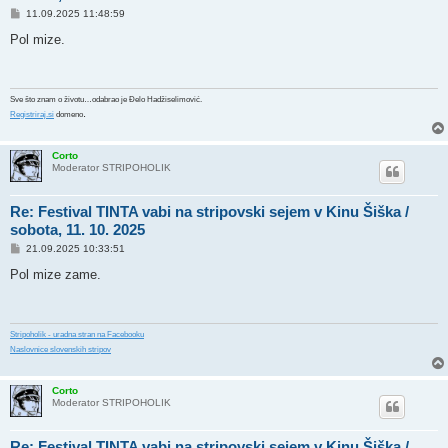
P
11.09.2025 11:48:59
o
s
Pol mize.
t
Sve što znam o životu…odabrao je Đelo Hadžiselimović.
.
Registriraj.si
domeno
Corto
Moderator STRIPOHOLIK
Re: Festival TINTA vabi na stripovski sejem v Kinu Šiška /
sobota, 11. 10. 2025
P
21.09.2025 10:33:51
o
s
Pol mize zame.
t
Stripoholik - uradna stran na Facebooku
Naslovnice slovenskih stripov
Corto
Moderator STRIPOHOLIK
Re: Festival TINTA vabi na stripovski sejem v Kinu Šiška /