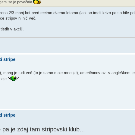
angami se je povečala
no 2/3 manj kot pred recimo dvema letoma (lani so imeli krizo pa so bile polic
ce stripov ni nič več.
istih v akciji.
i stripe
a), mang je tudi več (to je samo moje mnenje), američanov oz. v angleškem jez
eneje
i stripe
 pa je zdaj tam stripovski klub...