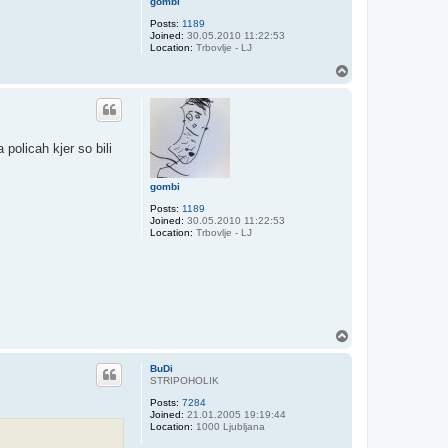
gombi
Posts:
1189
Joined:
30.05.2010 11:22:53
Location:
Trbovlje - LJ
T
o
p
policah kjer so bili
gombi
Posts:
1189
Joined:
30.05.2010 11:22:53
Location:
Trbovlje - LJ
T
o
p
BuDi
STRIPOHOLIK
Posts:
7284
Joined:
21.01.2005 19:19:44
Location:
1000 Ljubljana