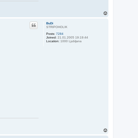
T
o
p
BuDi
STRIPOHOLIK
Posts:
7284
Joined:
21.01.2005 19:19:44
Location:
1000 Ljubljana
T
o