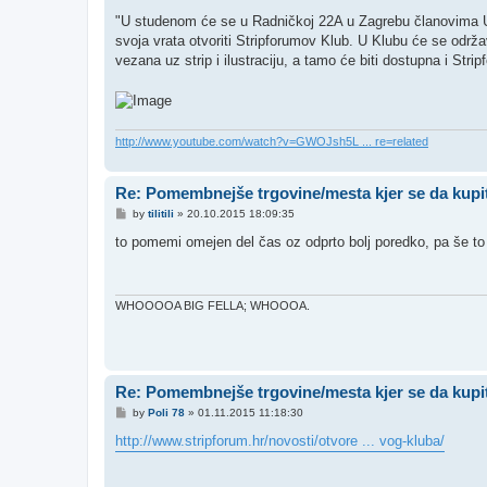
"U studenom će se u Radničkoj 22A u Zagrebu članovima Udr
svoja vrata otvoriti Stripforumov Klub. U Klubu će se održa
vezana uz strip i ilustraciju, a tamo će biti dostupna i Strip
http://www.youtube.com/watch?v=GWOJsh5L ... re=related
Re: Pomembnejše trgovine/mesta kjer se da kupit
P
by
tilitili
»
20.10.2015 18:09:35
o
s
to pomemi omejen del čas oz odprto bolj poredko, pa še 
t
WHOOOOA BIG FELLA; WHOOOA.
Re: Pomembnejše trgovine/mesta kjer se da kupit
P
by
Poli 78
»
01.11.2015 11:18:30
o
s
http://www.stripforum.hr/novosti/otvore ... vog-kluba/
t