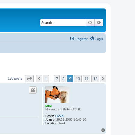
Search
Advanced search
Register
Login
Page
9
of
12
1
7
8
9
10
11
12
Previous
Next
178 posts
…
jang
Moderator STRIPOHOLIK
Posts:
11225
Joined:
26.01.2005 19:42:10
Location:
bled
T
o