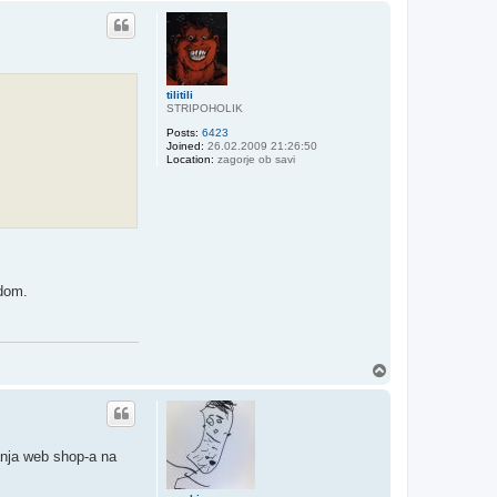
p
tilitili
STRIPOHOLIK
Posts:
6423
Joined:
26.02.2009 21:26:50
Location:
zagorje ob savi
adom.
T
o
p
anja web shop-a na