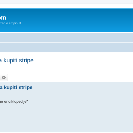
com
n o stripih !!!
kupiti stripe
earch
Advanced search
 kupiti stripe
ne enciklopedije"