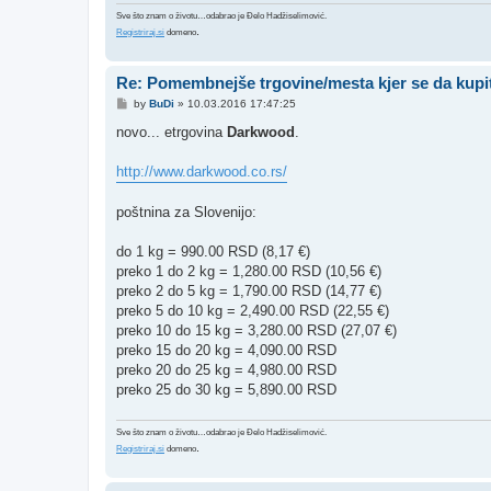
Sve što znam o životu…odabrao je Đelo Hadžiselimović.
.
Registriraj.si
domeno
Re: Pomembnejše trgovine/mesta kjer se da kupit
P
by
BuDi
»
10.03.2016 17:47:25
o
s
novo... etrgovina
Darkwood
.
t
http://www.darkwood.co.rs/
poštnina za Slovenijo:
do 1 kg = 990.00 RSD (8,17 €)
preko 1 do 2 kg = 1,280.00 RSD (10,56 €)
preko 2 do 5 kg = 1,790.00 RSD (14,77 €)
preko 5 do 10 kg = 2,490.00 RSD (22,55 €)
preko 10 do 15 kg = 3,280.00 RSD (27,07 €)
preko 15 do 20 kg = 4,090.00 RSD
preko 20 do 25 kg = 4,980.00 RSD
preko 25 do 30 kg = 5,890.00 RSD
Sve što znam o životu…odabrao je Đelo Hadžiselimović.
.
Registriraj.si
domeno