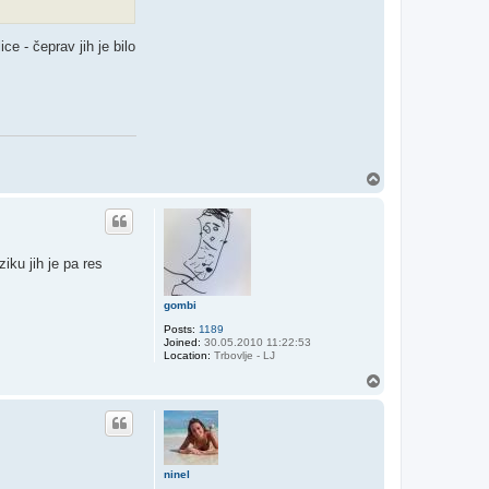
e - čeprav jih je bilo
T
o
p
iku jih je pa res
gombi
Posts:
1189
Joined:
30.05.2010 11:22:53
Location:
Trbovlje - LJ
T
o
p
ninel