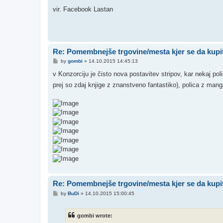
vir. Facebook Lastan
Re: Pomembnejše trgovine/mesta kjer se da kupit
P
by
gombi
»
14.10.2015 14:45:13
o
s
v Konzorciju je čisto nova postavitev stripov, kar nekaj pol
t
prej so zdaj knjige z znanstveno fantastiko), polica z man
Re: Pomembnejše trgovine/mesta kjer se da kupit
P
by
BuDi
»
14.10.2015 15:00:45
o
s
t
gombi wrote: