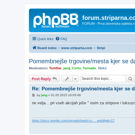
forum.striparna.
FORUM - Prva slovenska spletna stra
Quick links
FAQ
Board index
www.striparna.com
Stripi
Pomembnejše trgovine/mesta kjer se da 
Moderators:
TomDar
,
jang
,
Corto
,
Tornado
,
Mioke
S
Post Reply
Re: Pomembnejše trgovine/mesta kjer se da
P
by
jang
»
01.05.2015 10:03:49
o
s
ne velja... pri vseh akcijah piše " osim za stripove i luksuz
t
https://docs.google.com/spreadsheet/ccc ... web#gid=17