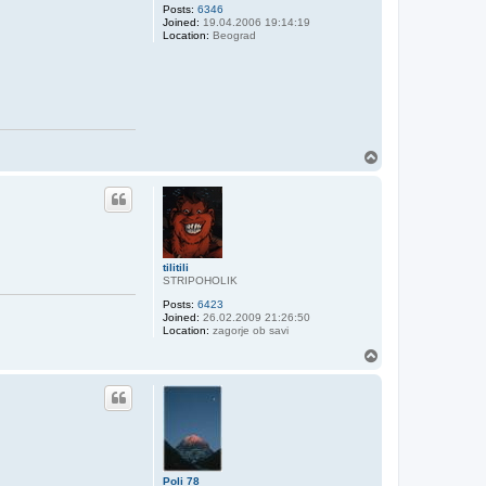
Posts:
6346
Joined:
19.04.2006 19:14:19
Location:
Beograd
T
o
p
tilitili
STRIPOHOLIK
Posts:
6423
Joined:
26.02.2009 21:26:50
Location:
zagorje ob savi
T
o
p
Poli 78