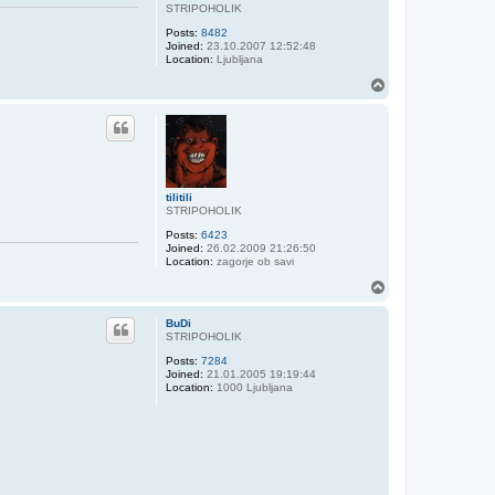
STRIPOHOLIK
Posts:
8482
Joined:
23.10.2007 12:52:48
Location:
Ljubljana
T
o
p
tilitili
STRIPOHOLIK
Posts:
6423
Joined:
26.02.2009 21:26:50
Location:
zagorje ob savi
T
o
p
BuDi
STRIPOHOLIK
Posts:
7284
Joined:
21.01.2005 19:19:44
Location:
1000 Ljubljana