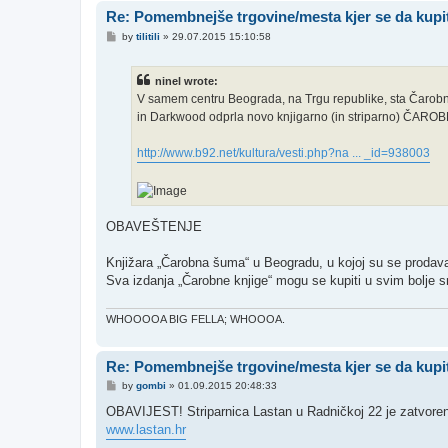
Re: Pomembnejše trgovine/mesta kjer se da kupit
P
by
tilitili
»
29.07.2015 15:10:58
o
s
t
ninel wrote:
V samem centru Beograda, na Trgu republike, sta Čarobn
in Darkwood odprla novo knjigarno (in striparno) ČAR
http://www.b92.net/kultura/vesti.php?na ... _id=938003
OBAVEŠTENJE
Knjižara „Čarobna šuma“ u Beogradu, u kojoj su se prodava
Sva izdanja „Čarobne knjige“ mogu se kupiti u svim bolje s
WHOOOOA BIG FELLA; WHOOOA.
Re: Pomembnejše trgovine/mesta kjer se da kupit
P
by
gombi
»
01.09.2015 20:48:33
o
s
OBAVIJEST! Striparnica Lastan u Radničkoj 22 je zatvorena
t
www.lastan.hr