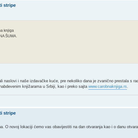
i stripe
a knjiga
OBNA ŠUMA.
li naslovi i naše izdavačke kuće, pre nekoliko dana je zvanično prestala s r
nabdevenim knjižarama u Srbiji, kao i preko sajta
www.carobnaknjiga.rs
.
i stripe
. O novoj lokaciji ćemo vas obavijestiti na dan otvaranja kao i o danu otvar