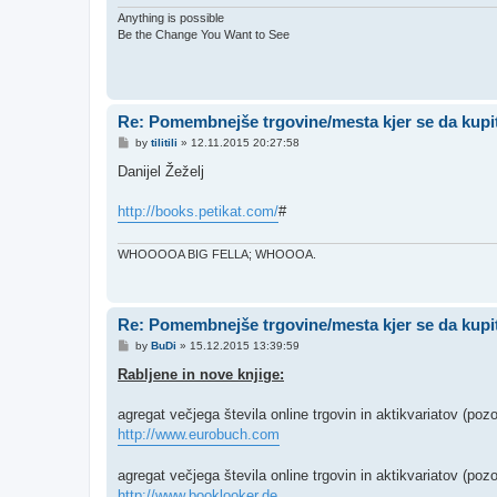
Anything is possible
Be the Change You Want to See
Re: Pomembnejše trgovine/mesta kjer se da kupit
P
by
tilitili
»
12.11.2015 20:27:58
o
s
Danijel Žeželj
t
http://books.petikat.com/
#
WHOOOOA BIG FELLA; WHOOOA.
Re: Pomembnejše trgovine/mesta kjer se da kupit
P
by
BuDi
»
15.12.2015 13:39:59
o
s
Rabljene in nove knjige:
t
agregat večjega števila online trgovin in aktikvariatov (pozor
http://www.eurobuch.com
agregat večjega števila online trgovin in aktikvariatov (pozor
http://www.booklooker.de