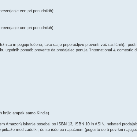
everjanje cen pri ponudnikih):
everjanje cen pri ponudnikih):
ico in pogoje ločene, tako da je priporočljivo preveriti več različnih).. poš
sku ugodnih ponudb preverite da prodajalec ponuja "International & domestic d
čnih knjig ampak samo Kindle)
vsem Amazon) iskanje posebej po ISBN 13, ISBN 10 in ASIN, nekateri prodaja
e prikaže med zadetki, če se išče po napačnem (pogosto so ti površni najugod