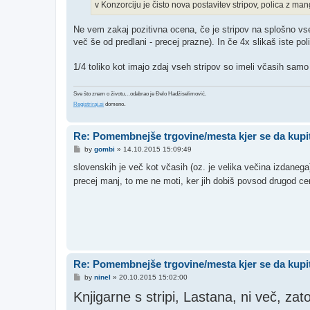
v Konzorciju je čisto nova postavitev stripov, polica z m
Ne vem zakaj pozitivna ocena, če je stripov na splošno vsee
več še od predlani - precej prazne). In če 4x slikaš iste poli
1/4 toliko kot imajo zdaj vseh stripov so imeli včasih samo t
Sve što znam o životu…odabrao je Đelo Hadžiselimović.
.
Registriraj.si
domeno
Re: Pomembnejše trgovine/mesta kjer se da kupit
P
by
gombi
»
14.10.2015 15:09:49
o
s
slovenskih je več kot včasih (oz. je velika večina izdaneg
t
precej manj, to me ne moti, ker jih dobiš povsod drugod c
Re: Pomembnejše trgovine/mesta kjer se da kupit
P
by
ninel
»
20.10.2015 15:02:00
o
Knjigarne s stripi, Lastana, ni več, zato
s
t