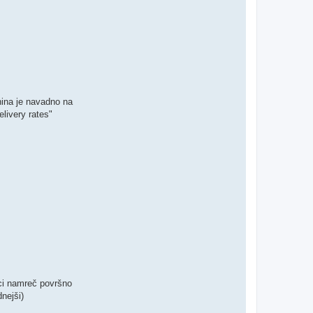
tnina je navadno na
elivery rates"
lci namreč površno
nejši)