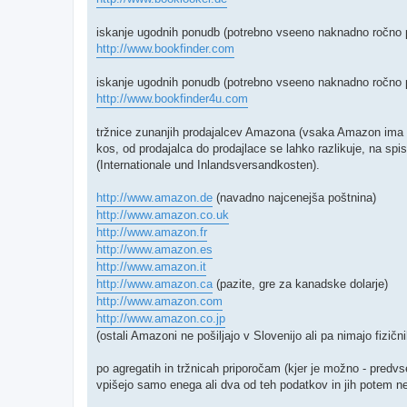
iskanje ugodnih ponudb (potrebno vseeno naknadno ročno pr
http://www.bookfinder.com
iskanje ugodnih ponudb (potrebno vseeno naknadno ročno pr
http://www.bookfinder4u.com
tržnice zunanjih prodajalcev Amazona (vsaka Amazon ima tržn
kos, od prodajalca do prodajlace se lahko razlikuje, na spi
(Internationale und Inlandsversandkosten).
http://www.amazon.de
(navadno najcenejša poštnina)
http://www.amazon.co.uk
http://www.amazon.fr
http://www.amazon.es
http://www.amazon.it
http://www.amazon.ca
(pazite, gre za kanadske dolarje)
http://www.amazon.com
http://www.amazon.co.jp
(ostali Amazoni ne pošiljajo v Slovenijo ali pa nimajo fizi
po agregatih in tržnicah priporočam (kjer je možno - pred
vpišejo samo enega ali dva od teh podatkov in jih potem n