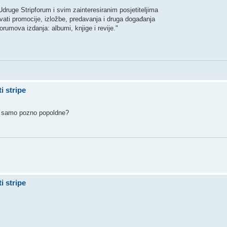
uge Stripforum i svim zainteresiranim posjetiteljima
vati promocije, izložbe, predavanja i druga događanja
forumova izdanja: albumi, knjige i revije."
i stripe
to samo pozno popoldne?
i stripe