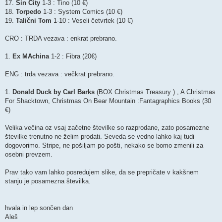
17.
Sin City
1-3 : Tino (10 €)
18.
Torpedo
1-3 : System Comics (10 €)
19.
Talični Tom
1-10 : Veseli četvrtek (10 €)
CRO : TRDA vezava : enkrat prebrano.
1.
Ex MAchina
1-2 : Fibra (20€)
ENG : trda vezava : večkrat prebrano.
1.
Donald Duck by Carl Barks
(BOX Christmas Treasury ) , A Christmas
For Shacktown, Christmas On Bear Mountain :Fantagraphics Books (30
€)
Velika večina oz vsaj začetne številke so razprodane, zato posamezne
številke trenutno ne želim prodati. Seveda se vedno lahko kaj tudi
dogovorimo. Stripe, ne pošiljam po pošti, nekako se bomo zmenili za
osebni prevzem.
Prav tako vam lahko posredujem slike, da se prepričate v kakšnem
stanju je posamezna številka.
hvala in lep sončen dan
Aleš