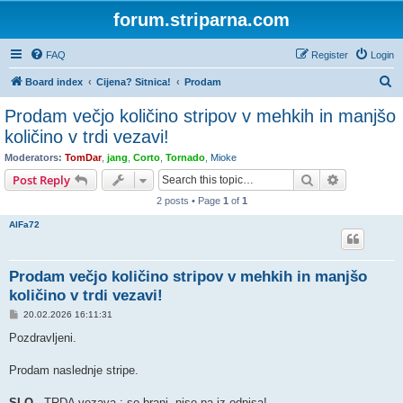
forum.striparna.com
FAQ
Register
Login
S
Board index
Cijena? Sitnica!
Prodam
e
Prodam večjo količino stripov v mehkih in manjšo
a
količino v trdi vezavi!
r
Moderators:
TomDar
,
jang
,
Corto
,
Tornado
,
Mioke
c
Search
Advanced s
Post Reply
h
2 posts • Page
1
of
1
AlFa72
Prodam večjo količino stripov v mehkih in manjšo
količino v trdi vezavi!
P
20.02.2026 16:11:31
o
s
Pozdravljeni.
t
Prodam naslednje stripe.
SLO
- TRDA vezava : so brani, niso pa iz odpisa!