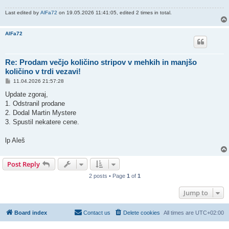
Last edited by
AlFa72
on 19.05.2026 11:41:05, edited 2 times in total.
AlFa72
Re: Prodam večjo količino stripov v mehkih in manjšo
količino v trdi vezavi!
P
11.04.2026 21:57:28
o
s
Update zgoraj,
t
1. Odstranil prodane
2. Dodal Martin Mystere
3. Spustil nekatere cene.
lp Aleš
Post Reply
2 posts • Page
1
of
1
Jump to
Board index
Contact us
Delete cookies
All times are
UTC+02:00