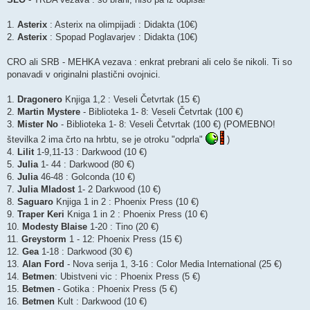
1.
Asterix
: Asterix na olimpijadi : Didakta (10€)
2.
Asterix
: Spopad Poglavarjev : Didakta (10€)
CRO ali SRB - MEHKA vezava : enkrat prebrani ali celo še nikoli. Ti so
ponavadi v originalni plastični ovojnici.
1.
Dragonero
Knjiga 1,2 : Veseli Četvrtak (15 €)
2.
Martin Mystere
- Biblioteka 1- 8: Veseli Četvrtak (100 €)
3.
Mister No
- Biblioteka 1- 8: Veseli Četvrtak (100 €) (POMEBNO!
številka 2 ima črto na hrbtu, se je otroku "odprla"
)
4.
Lilit
1-9,11-13 : Darkwood (10 €)
5.
Julia
1- 44 : Darkwood (80 €)
6.
Julia
46-48 : Golconda (10 €)
7.
Julia Mladost
1- 2 Darkwood (10 €)
8.
Saguaro
Knjiga 1 in 2 : Phoenix Press (10 €)
9.
Traper Keri
Kniga 1 in 2 : Phoenix Press (10 €)
10.
Modesty Blaise
1-20 : Tino (20 €)
11.
Greystorm
1 - 12: Phoenix Press (15 €)
12.
Gea
1-18 : Darkwood (30 €)
13.
Alan Ford
- Nova serija 1, 3-16 : Color Media International (25 €)
14.
Betmen
: Ubistveni vic : Phoenix Press (5 €)
15.
Betmen
- Gotika : Phoenix Press (5 €)
16.
Betmen
Kult : Darkwood (10 €)