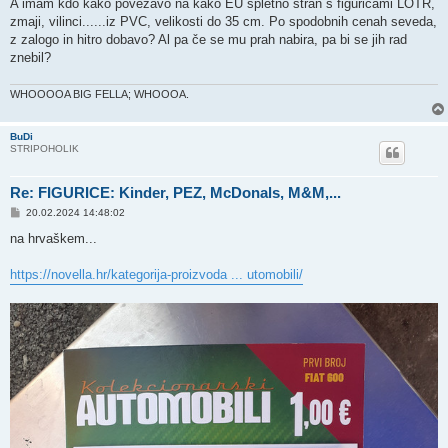
s
A imam kdo kako povezavo na kako EU spletno stran s figuricami LOTR,
t
zmaji, vilinci......iz PVC, velikosti do 35 cm. Po spodobnih cenah seveda,
z zalogo in hitro dobavo? Al pa če se mu prah nabira, pa bi se jih rad
znebil?
WHOOOOA BIG FELLA; WHOOOA.
BuDi
STRIPOHOLIK
Re: FIGURICE: Kinder, PEZ, McDonals, M&M,...
P
20.02.2024 14:48:02
o
s
na hrvaškem...
t
https://novella.hr/kategorija-proizvoda ... utomobili/