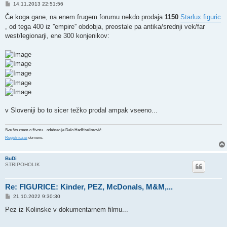
P
14.11.2013 22:51:56
o
s
Če koga gane, na enem frugem forumu nekdo prodaja
1150
Starlux figuric
t
, od tega 400 iz ''empire'' obdobja, preostale pa antika/srednji vek/far
west/legionarji, ene 300 konjenikov:
v Sloveniji bo to sicer težko prodal ampak vseeno...
Sve što znam o životu…odabrao je Đelo Hadžiselimović.
.
Registriraj.si
domeno
BuDi
STRIPOHOLIK
Re: FIGURICE: Kinder, PEZ, McDonals, M&M,...
P
21.10.2022 9:30:30
o
s
Pez iz Kolinske v dokumentarnem filmu...
t