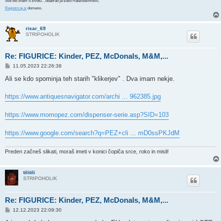
Sve što znam o životu…odabrao je Đelo Hadžiselimović.
.
Registriraj.si
domeno
risar_69
STRIPOHOLIK
Re: FIGURICE: Kinder, PEZ, McDonals, M&M,...
P
11.05.2023 22:26:38
o
s
Ali se kdo spominja teh starih "klikerjev" . Dva imam nekje.
t
https://www.antiquesnavigator.com/archi ... 962385.jpg
https://www.momopez.com/dispenser-serie.asp?SID=103
https://www.google.com/search?q=PEZ+cli ... mD0ssPKJdM
Preden začneš slikati, moraš imeti v konici čopiča srce, roko in misli!
tilitili
STRIPOHOLIK
Re: FIGURICE: Kinder, PEZ, McDonals, M&M,...
P
12.12.2023 22:09:30
o