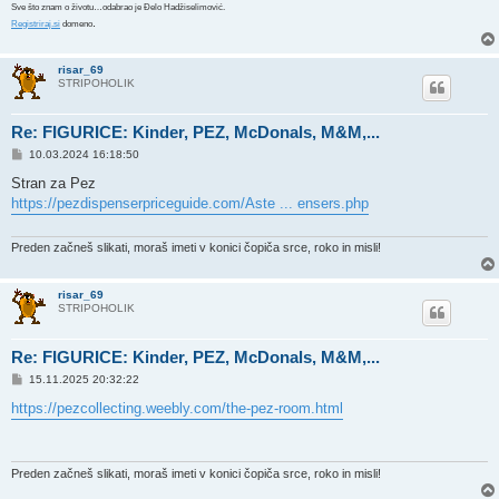
Sve što znam o životu…odabrao je Đelo Hadžiselimović.
.
Registriraj.si
domeno
risar_69
STRIPOHOLIK
Re: FIGURICE: Kinder, PEZ, McDonals, M&M,...
P
10.03.2024 16:18:50
o
s
Stran za Pez
t
https://pezdispenserpriceguide.com/Aste ... ensers.php
Preden začneš slikati, moraš imeti v konici čopiča srce, roko in misli!
risar_69
STRIPOHOLIK
Re: FIGURICE: Kinder, PEZ, McDonals, M&M,...
P
15.11.2025 20:32:22
o
s
https://pezcollecting.weebly.com/the-pez-room.html
t
Preden začneš slikati, moraš imeti v konici čopiča srce, roko in misli!