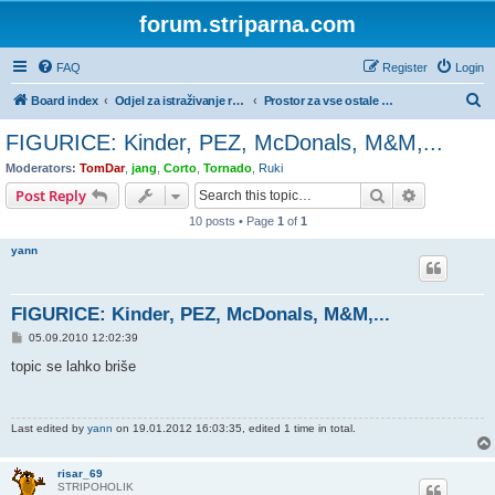
forum.striparna.com
FAQ
Register
Login
S
Board index
Odjel za istraživanje rude i gubljenje vremena
Prostor za vse ostale zbirateljske hobije
e
FIGURICE: Kinder, PEZ, McDonals, M&M,...
a
Moderators:
TomDar
,
jang
,
Corto
,
Tornado
,
Ruki
r
Search
Advanced s
Post Reply
c
10 posts • Page
1
of
1
h
yann
FIGURICE: Kinder, PEZ, McDonals, M&M,...
P
05.09.2010 12:02:39
o
s
topic se lahko briše
t
Last edited by
yann
on 19.01.2012 16:03:35, edited 1 time in total.
risar_69
STRIPOHOLIK