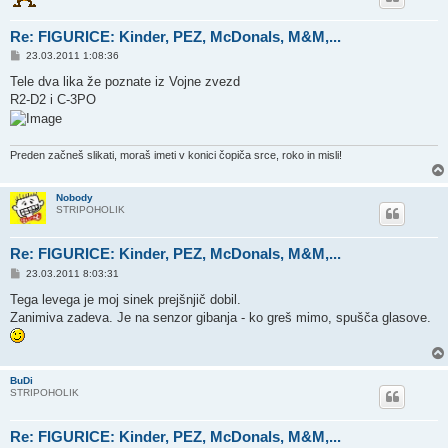
Re: FIGURICE: Kinder, PEZ, McDonals, M&M,...
P
23.03.2011 1:08:36
o
s
Tele dva lika že poznate iz Vojne zvezd
t
R2-D2 i C-3PO
Preden začneš slikati, moraš imeti v konici čopiča srce, roko in misli!
Nobody
STRIPOHOLIK
Re: FIGURICE: Kinder, PEZ, McDonals, M&M,...
P
23.03.2011 8:03:31
o
s
Tega levega je moj sinek prejšnjič dobil.
t
Zanimiva zadeva. Je na senzor gibanja - ko greš mimo, spušča glasove.
BuDi
STRIPOHOLIK
Re: FIGURICE: Kinder, PEZ, McDonals, M&M,...