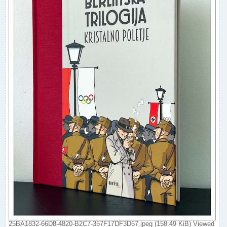
25BA1832-66D8-4820-B2C7-357F17DF3D67.jpeg (158.49 KiB) Viewed