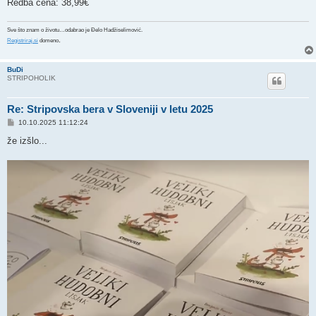
Redba cena: 38,99€
Sve što znam o životu…odabrao je Đelo Hadžiselimović.
.
Registriraj.si
domeno
BuDi
STRIPOHOLIK
Re: Stripovska bera v Sloveniji v letu 2025
P
10.10.2025 11:12:24
o
s
že izšlo...
t