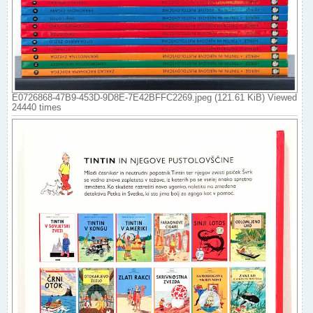
E0726868-47B9-453D-9D8E-7E42BFFC2269.jpeg (121.61 KiB) Viewed
24440 times