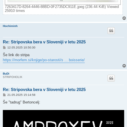
7263417D-8264-4446-88BD-0F2735DC911E.jpeg (236.44 KiB) Viewed
25910 times
Hochiminh
Re: Stripovska bera v Sloveniji v letu 2025
P
12.05.2025 10:50:30
o
s
Še link do stripa
t
https://morfem.si/knjige/po-starosti/s ... boisserie/
BuDi
STRIPOHOLIK
Re: Stripovska bera v Sloveniji v letu 2025
P
21.05.2025 15:14:58
o
s
Še "tadrug" Bertoncelj:
t