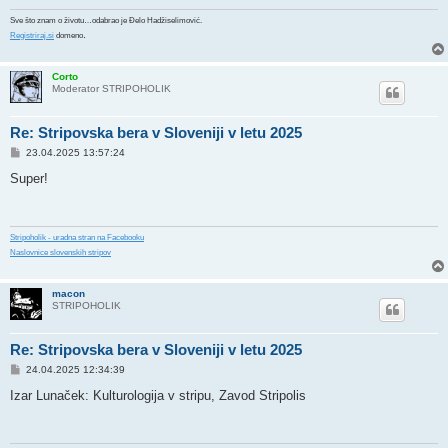
Sve što znam o životu…odabrao je Đelo Hadžiselimović.
.
Registriraj.si
domeno
Corto
Moderator STRIPOHOLIK
Re: Stripovska bera v Sloveniji v letu 2025
P
23.04.2025 13:57:24
o
s
Super!
t
Stripoholik - uradna stran na Facebooku
Naslovnice slovenskih stripov
macon
STRIPOHOLIK
Re: Stripovska bera v Sloveniji v letu 2025
P
24.04.2025 12:34:39
o
s
Izar Lunaček: Kulturologija v stripu, Zavod Stripolis
t