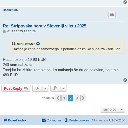
Hochiminh
Re: Stripovska bera v Sloveniji v letu 2025
P
01.12.2025 12:25:26
o
s
t
tilitili
wrote:
Kakšna je cena posameznega iz ponatisa oz koliko si dal za vseh 12?
Posamezen je 19,90 EUR.
240 sem dal za vse
Torej ko bo zbirka kompletna, ko natisnejo še drugo polovico, bo stala
480 EUR
Post Reply
1
2
3
Previous
Next
43 posts
Jump to
Board index
Contact us
Delete cookies
All times are
UTC+02:00