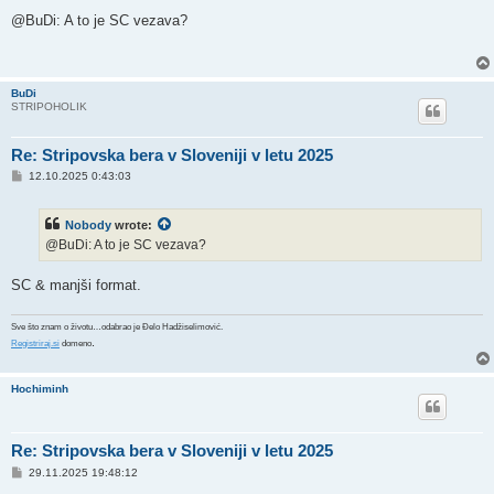
o
s
@BuDi: A to je SC vezava?
t
BuDi
STRIPOHOLIK
Re: Stripovska bera v Sloveniji v letu 2025
P
12.10.2025 0:43:03
o
s
t
Nobody
wrote:
@BuDi: A to je SC vezava?
SC & manjši format.
Sve što znam o životu…odabrao je Đelo Hadžiselimović.
.
Registriraj.si
domeno
Hochiminh
Re: Stripovska bera v Sloveniji v letu 2025
P
29.11.2025 19:48:12
o