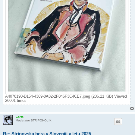
A4078190-D154-4369-8A82-2F046F3C4CE7.jpeg (206.21 KiB) Viewed
26001 times
Corto
Moderator STRIPOHOLIK
Re: Stripovska bera v Sloveniji v letu 2025