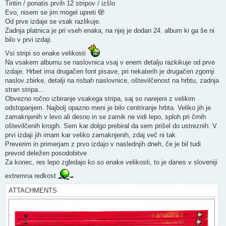
s
Tintin / ponatis prvih 12 stripov / izšlo
t
Evo, nisem se jim mogel upreti 🫣
Od prve izdaje se vsak razlikuje.
Zadnja platnica je pri vseh enaka, na njej je dodan 24. album ki ga še ni
bilo v prvi izdaji.
Vsi stripi so enake velikosti
Na vsakem albumu se naslovnica vsaj v enem detalju razkikuje od prve
izdaje. Hrbet ima drugačen font pisave, pri nekaterih je drugačen zgornji
naslov zbirke, detalji na risbah naslovnice, oštevilčenost na hrbtu, zadnja
stran stripa…
Obvezno ročno izbiranje vsakega stripa, saj so narejeni z velikim
odstopanjem. Najbolj opazno meni je bilo centriranje hrbta. Veliko jih je
zamaknjenih v levo ali desno in se zamik ne vidi lepo, sploh pri črnih
oštevilčenih krogih. Sem kar dolgo prebiral da sem prišel do ustreznih. V
prvi izdaji jih imam kar veliko zamaknjenih, zdaj več ni tak
Preverim in primerjam z prvo izdajo v naslednjih dneh, če je bil tudi
prevod deležen posodobitve
Za konec, res lepo zgledajo ko so enake velikosti, to je danes v sloveniji
extremna redkost
ATTACHMENTS