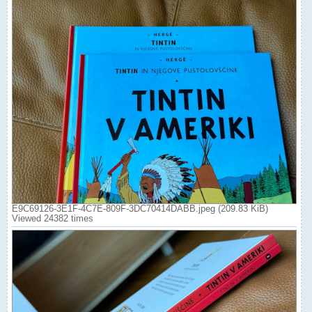
E9C69126-3E1F-4C7E-809F-3DC70414DABB.jpeg (209.83 KiB)
Viewed 24382 times