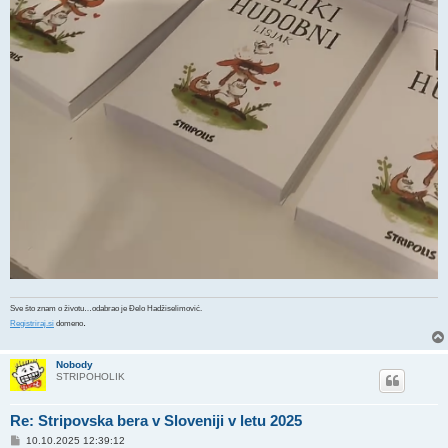
Sve što znam o životu…odabrao je Đelo Hadžiselimović.
.
Registriraj.si
domeno
Nobody
STRIPOHOLIK
Re: Stripovska bera v Sloveniji v letu 2025
P
10.10.2025 12:39:12