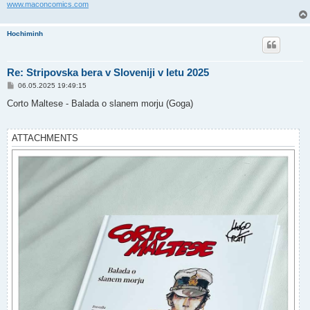
www.maconcomics.com
Hochiminh
Re: Stripovska bera v Sloveniji v letu 2025
P
06.05.2025 19:49:15
o
s
Corto Maltese - Balada o slanem morju (Goga)
t
ATTACHMENTS