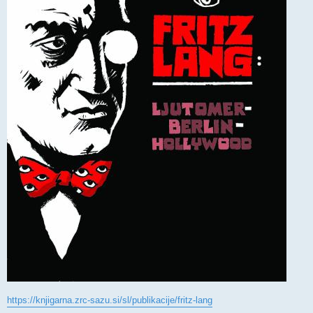
https://knjigarna.zrc-sazu.si/sl/publikacije/fritz-lang