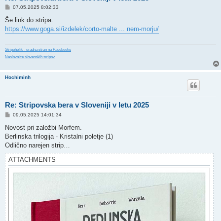
P
07.05.2025 8:02:33
o
s
Še link do stripa:
t
https://www.goga.si/izdelek/corto-malte ... nem-morju/
Stripoholik - uradna stran na Facebooku
Naslovnice slovenskih stripov
Hochiminh
Re: Stripovska bera v Sloveniji v letu 2025
P
09.05.2025 14:01:34
o
s
Novost pri založbi Morfem.
t
Berlinska trilogija - Kristalni poletje (1)
Odlično narejen strip…
ATTACHMENTS