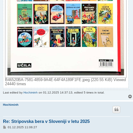
B46520BA-7581-4859-9A4E-64F4A189F1FE.jpeg (220.55 KiB) Viewed
24440 times
Last edited by
Hochiminh
on 01.12.2025 14:37:13, edited 5 times in total.
Hochiminh
Re: Stripovska bera v Sloveniji v letu 2025
P
01.12.2025 11:06:27
o