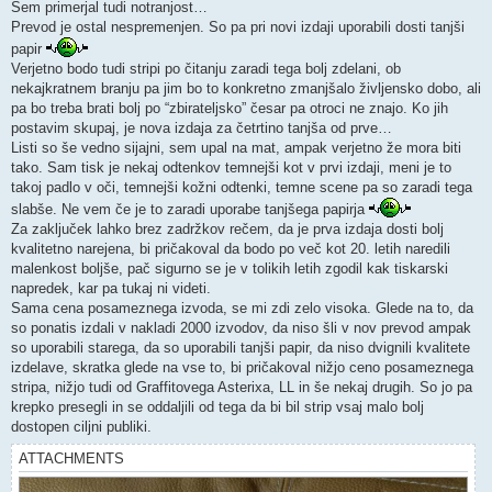
s
Sem primerjal tudi notranjost…
t
Prevod je ostal nespremenjen. So pa pri novi izdaji uporabili dosti tanjši
papir
Verjetno bodo tudi stripi po čitanju zaradi tega bolj zdelani, ob
nekajkratnem branju pa jim bo to konkretno zmanjšalo življensko dobo, ali
pa bo treba brati bolj po “zbirateljsko” česar pa otroci ne znajo. Ko jih
postavim skupaj, je nova izdaja za četrtino tanjša od prve…
Listi so še vedno sijajni, sem upal na mat, ampak verjetno že mora biti
tako. Sam tisk je nekaj odtenkov temnejši kot v prvi izdaji, meni je to
takoj padlo v oči, temnejši kožni odtenki, temne scene pa so zaradi tega
slabše. Ne vem če je to zaradi uporabe tanjšega papirja
Za zaključek lahko brez zadržkov rečem, da je prva izdaja dosti bolj
kvalitetno narejena, bi pričakoval da bodo po več kot 20. letih naredili
malenkost boljše, pač sigurno se je v tolikih letih zgodil kak tiskarski
napredek, kar pa tukaj ni videti.
Sama cena posameznega izvoda, se mi zdi zelo visoka. Glede na to, da
so ponatis izdali v nakladi 2000 izvodov, da niso šli v nov prevod ampak
so uporabili starega, da so uporabili tanjši papir, da niso dvignili kvalitete
izdelave, skratka glede na vse to, bi pričakoval nižjo ceno posameznega
stripa, nižjo tudi od Graffitovega Asterixa, LL in še nekaj drugih. So jo pa
krepko presegli in se oddaljili od tega da bi bil strip vsaj malo bolj
dostopen ciljni publiki.
ATTACHMENTS