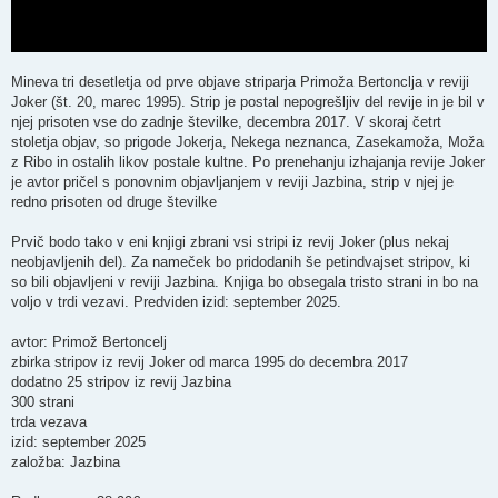
Mineva tri desetletja od prve objave striparja Primoža Bertonclja v reviji
Joker (št. 20, marec 1995). Strip je postal nepogrešljiv del revije in je bil v
njej prisoten vse do zadnje številke, decembra 2017. V skoraj četrt
stoletja objav, so prigode Jokerja, Nekega neznanca, Zasekamoža, Moža
z Ribo in ostalih likov postale kultne. Po prenehanju izhajanja revije Joker
je avtor pričel s ponovnim objavljanjem v reviji Jazbina, strip v njej je
redno prisoten od druge številke
Prvič bodo tako v eni knjigi zbrani vsi stripi iz revij Joker (plus nekaj
neobjavljenih del). Za nameček bo pridodanih še petindvajset stripov, ki
so bili objavljeni v reviji Jazbina. Knjiga bo obsegala tristo strani in bo na
voljo v trdi vezavi. Predviden izid: september 2025.
avtor: Primož Bertoncelj
zbirka stripov iz revij Joker od marca 1995 do decembra 2017
dodatno 25 stripov iz revij Jazbina
300 strani
trda vezava
izid: september 2025
založba: Jazbina