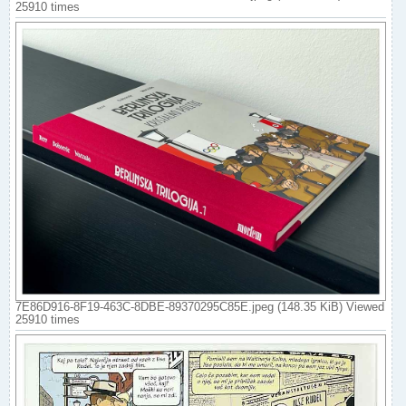
25910 times
7E86D916-8F19-463C-8DBE-89370295C85E.jpeg (148.35 KiB) Viewed
25910 times