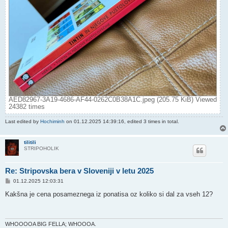
AED82967-3A19-4686-AF44-0262C0B38A1C.jpeg (205.75 KiB) Viewed
24382 times
Last edited by
Hochiminh
on 01.12.2025 14:39:16, edited 3 times in total.
tilitili
STRIPOHOLIK
Re: Stripovska bera v Sloveniji v letu 2025
P
01.12.2025 12:03:31
o
s
Kakšna je cena posameznega iz ponatisa oz koliko si dal za vseh 12?
t
WHOOOOA BIG FELLA; WHOOOA.