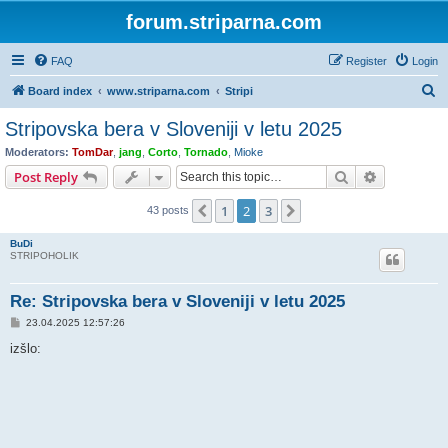
forum.striparna.com
FAQ
Register
Login
S
Board index
www.striparna.com
Stripi
e
Stripovska bera v Sloveniji v letu 2025
a
Moderators:
TomDar
,
jang
,
Corto
,
Tornado
,
Mioke
r
Search
Advanced s
Post Reply
c
1
2
3
Previous
Next
43 posts
h
BuDi
STRIPOHOLIK
Re: Stripovska bera v Sloveniji v letu 2025
P
23.04.2025 12:57:26
o
s
izšlo:
t