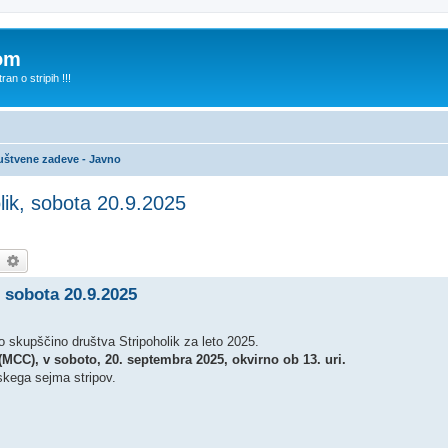
com
n o stripih !!!
uštvene zadeve - Javno
lik, sobota 20.9.2025
earch
Advanced search
 sobota 20.9.2025
o skupščino društva Stripoholik za leto 2025.
CC), v soboto, 20. septembra 2025, okvirno ob 13. uri.
kega sejma stripov.