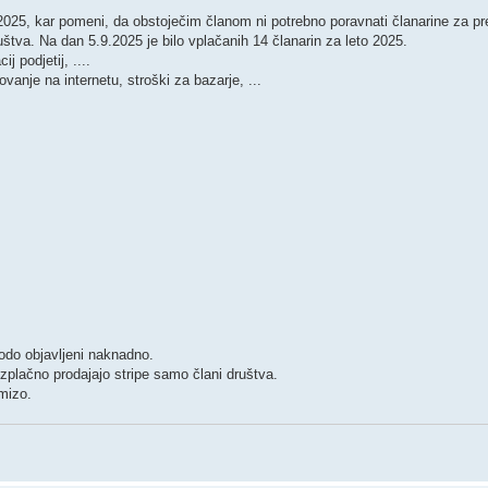
025, kar pomeni, da obstoječim članom ni potrebno poravnati članarine za pre
uštva. Na dan 5.9.2025 je bilo vplačanih 14 članarin za leto 2025.
j podjetij, ....
anje na internetu, stroški za bazarje, ...
bodo objavljeni naknadno.
ezplačno prodajajo stripe samo člani društva.
mizo.