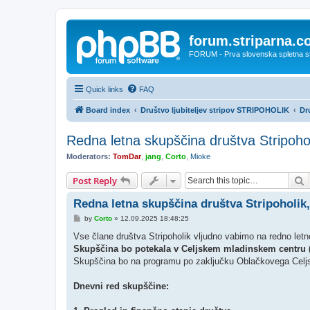
forum.striparna.
FORUM - Prva slovenska spletna stra
Quick links
FAQ
Board index
Društvo ljubiteljev stripov STRIPOHOLIK
Dr
Redna letna skupščina društva Stripoho
Moderators:
TomDar
,
jang
,
Corto
,
Mioke
S
Post Reply
Redna letna skupščina društva Stripoholik,
P
by
Corto
»
12.09.2025 18:48:25
o
s
Vse člane društva Stripoholik vljudno vabimo na redno letn
t
Skupščina bo potekala v Celjskem mladinskem centru (M
Skupščina bo na programu po zaključku Oblačkovega Celjs
Dnevni red skupščine: