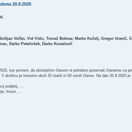
obota 20.9.2025
IK
, Boštjan Večko, Vid Vidic, Tomaž Bobnar, Marko Koželj, Gregor Uranič, S
imac, Darko Petelinšek, Darko Kovačevič
025, kar pomeni, da obstoječim članom ni potrebno poravnati članarine za pre
. V društvu je trenutno okoli 20 starih in 50 novih članov. Na dan 20.9.2025 je
j podjetij, ....
e, forum, ...