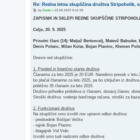
Re: Redna letna skupščina društva Stripoholik, s
P
by
Corto
»
23.09.2025 8:41:56
o
s
ZAPISNIK IN SKLEPI REDNE SKUPŠČINE STRIPOHOL
t
Celje, 20. 9. 2025
Prisotni člani (14): Matjaž Bertoncelj, Matevž Babuder
Denis Polanc, Milan Kolar, Bojan Planinc, Klemen Pol
Dnevni red skupščine:
1. Pregled in finančno stanje društva
Članarina za leto 2025 je 20 EUR. Naredimo presek v letu 2
bo plačal članarine za leto 2025, pa bo izključen iz društva
približno 35 članarin za leto 2025.
Društvo prihodke pridobiva iz članarin, donacij članov, donaci
Stroški društva: vodenje bančnega računa, stroški za bazarj
2. Funkcionarji društva
Na skupščini smo izvolili nov upravni odbor društva:
- predsednik Boštjan Večko
- tajnik Bojan Planinc
- blagajnik Vid Vidic
Izvolili smo tudi nadzorni odbor društva: