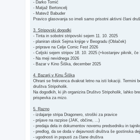
- Darko Tomić
- Matjaž Bertoncelj
- Matevž Babuder
Pravico glasovanja so imeli samo prisotni aktivni člani dru
3. Stripovski dogodki
- Tinta in sobotni stripovski sejem 11. 10. 2025
- planiran obisk Sejma knjige v Beogradu (Oblaček)
- priprave na Celje Comic Fest 2026
- Celjski sejem stripov 18. 10. 2025 (+kostanjev piknik, če
- Na meji nevidnega 2026
- Bazar v Kino Šiška, december 2025
4. Bazarji v Kinu Šiška
Ohrani se frekvenca dvakrat letno na isti lokaciji. Termin
društva Stripoholik.
Na dogodkih, ki jih organizira Društvo Stripoholik, lahko b
prispevka za mizo.
5. Razno
- izdajanje stripa Dragonero, stroški za pravice
- prijave na razpise (JAK, občine, ...)
- predaja dela in dokumentov novemu predsedniku in tajnik
- predlog, da se doda v dejavnosti društva še gostinska de
- ugodnosti in popusti za člane društva