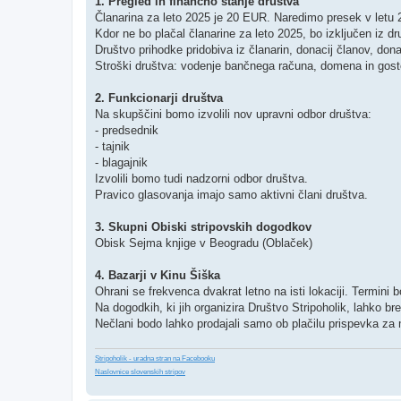
1. Pregled in finančno stanje društva
Članarina za leto 2025 je 20 EUR. Naredimo presek v letu 2
Kdor ne bo plačal članarine za leto 2025, bo izključen iz dr
Društvo prihodke pridobiva iz članarin, donacij članov, donaci
Stroški društva: vodenje bančnega računa, domena in gostov
2. Funkcionarji društva
Na skupščini bomo izvolili nov upravni odbor društva:
- predsednik
- tajnik
- blagajnik
Izvolili bomo tudi nadzorni odbor društva.
Pravico glasovanja imajo samo aktivni člani društva.
3. Skupni Obiski stripovskih dogodkov
Obisk Sejma knjige v Beogradu (Oblaček)
4. Bazarji v Kinu Šiška
Ohrani se frekvenca dvakrat letno na isti lokaciji. Termini 
Na dogodkih, ki jih organizira Društvo Stripoholik, lahko br
Nečlani bodo lahko prodajali samo ob plačilu prispevka za 
Stripoholik - uradna stran na Facebooku
Naslovnice slovenskih stripov