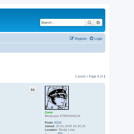
Search
Advanced search
Register
Login
2 posts • Page
1
of
1
Corto
Moderator STRIPOHOLIK
Posts:
6242
Joined:
25.01.2005 20:30:25
Location:
Škofja Loka
C