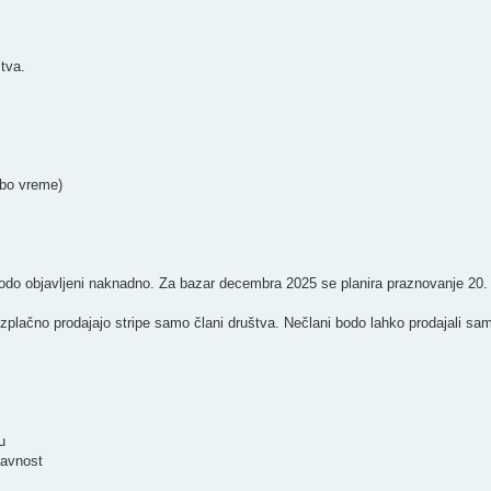
štva.
 bo vreme)
i bodo objavljeni naknadno. Za bazar decembra 2025 se planira praznovanje 20.
rezplačno prodajajo stripe samo člani društva. Nečlani bodo lahko prodajali sam
u
javnost