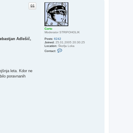
p
Corto
Moderator STRIPOHOLIK
ebastjan Adlešič,
Posts:
6242
Joined:
25.01.2005 20:30:25
Location:
Škofja Loka
C
Contact:
o
n
t
a
c
jšnja leta. Kdor ne
t
C
 bilo poravnanih
o
r
t
o