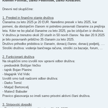
Klemen Polimac, Darko Petelinšek, Darko Kovačevič
Dnevni red skupščine:
1. Pregled in finančno stanje društva
Članarina za leto 2025 je 20 EUR. Naredimo presek v letu 2025, kar
pomeni, da obstoječim članom ni potrebno poravnati članarine za prejšnja
leta. Kdor ne bo plačal članarine za leto 2025, pa bo izključen iz društva.
V društvu je trenutno okoli 20 starih in 50 novih članov. Na dan 20.9.2025
je bilo poravnanih približno 35 članarin za leto 2025.
Društvo prihodke pridobiva iz članarin, donacij članov, donacij podjetij, ....
Stroški društva: vodenje bančnega računa, stroški za bazarje, forum, ...
2. Funkcionarji društva
Na skupščini smo izvolili nov upravni odbor društva:
- predsednik Boštjan Večko
- tajnik Bojan Planinc
- blagajnik Vid Vidic
Izvolili smo tudi nadzorni odbor društva:
- Darko Tomić
- Matjaž Bertoncelj
- Matevž Babuder
Pravico glasovanja so imeli samo prisotni aktivni člani društva.
3. Stripovski dogodki