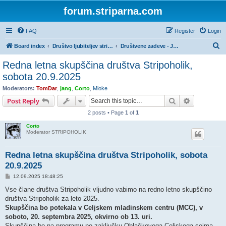
forum.striparna.com
FAQ
Register
Login
S
Board index
Društvo ljubiteljev stripov STRIPOHOLIK
Društvene zadeve - Javno
e
Redna letna skupščina društva Stripoholik,
a
sobota 20.9.2025
r
Moderators:
TomDar
,
jang
,
Corto
,
Mioke
c
Search
Advanced s
Post Reply
h
2 posts • Page
1
of
1
Corto
Moderator STRIPOHOLIK
Redna letna skupščina društva Stripoholik, sobota
20.9.2025
P
12.09.2025 18:48:25
o
s
Vse člane društva Stripoholik vljudno vabimo na redno letno skupščino
t
društva Stripoholik za leto 2025.
Skupščina bo potekala v Celjskem mladinskem centru (MCC), v
soboto, 20. septembra 2025, okvirno ob 13. uri.
Skupščina bo na programu po zaključku Oblačkovega Celjskega sejma