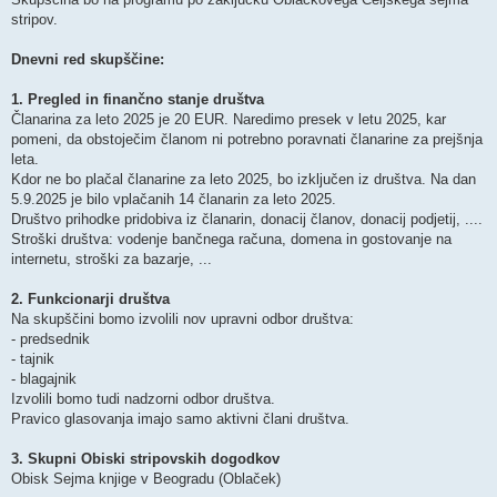
stripov.
Dnevni red skupščine:
1. Pregled in finančno stanje društva
Članarina za leto 2025 je 20 EUR. Naredimo presek v letu 2025, kar
pomeni, da obstoječim članom ni potrebno poravnati članarine za prejšnja
leta.
Kdor ne bo plačal članarine za leto 2025, bo izključen iz društva. Na dan
5.9.2025 je bilo vplačanih 14 članarin za leto 2025.
Društvo prihodke pridobiva iz članarin, donacij članov, donacij podjetij, ....
Stroški društva: vodenje bančnega računa, domena in gostovanje na
internetu, stroški za bazarje, ...
2. Funkcionarji društva
Na skupščini bomo izvolili nov upravni odbor društva:
- predsednik
- tajnik
- blagajnik
Izvolili bomo tudi nadzorni odbor društva.
Pravico glasovanja imajo samo aktivni člani društva.
3. Skupni Obiski stripovskih dogodkov
Obisk Sejma knjige v Beogradu (Oblaček)