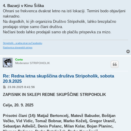
4. Bazarji v Kinu Šiška
Ohrani se frekvenca dvakrat letno na isti lokaciji. Termini bodo objavljeni
naknadno.
Na dogodkih, ki jih organizira Društvo Stripoholik, lahko brezplačno
prodajajo stripe samo člani društva.
Nečlani bodo lahko prodajali samo ob plačilu prispevka za mizo.
Stripoholik - uradna stran na Facebooku
Naslovnice slovenskih stripov
Corto
Moderator STRIPOHOLIK
Re: Redna letna skupščina društva Stripoholik, sobota
20.9.2025
P
23.09.2025 8:41:56
o
s
ZAPISNIK IN SKLEPI REDNE SKUPŠČINE STRIPOHOLIK
t
Celje, 20. 9. 2025
Prisotni člani (14): Matjaž Bertoncelj, Matevž Babuder, Boštjan
Večko, Vid Vidic, Tomaž Bobnar, Marko Koželj, Gregor Uranič,
Sebastjan Adlešič, Denis Polanc, Milan Kolar, Bojan Planinc,