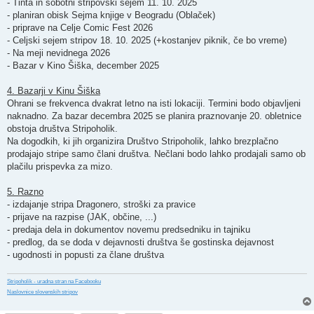
- Tinta in sobotni stripovski sejem 11. 10. 2025
- planiran obisk Sejma knjige v Beogradu (Oblaček)
- priprave na Celje Comic Fest 2026
- Celjski sejem stripov 18. 10. 2025 (+kostanjev piknik, če bo vreme)
- Na meji nevidnega 2026
- Bazar v Kino Šiška, december 2025
4. Bazarji v Kinu Šiška
Ohrani se frekvenca dvakrat letno na isti lokaciji. Termini bodo objavljeni
naknadno. Za bazar decembra 2025 se planira praznovanje 20. obletnice
obstoja društva Stripoholik.
Na dogodkih, ki jih organizira Društvo Stripoholik, lahko brezplačno
prodajajo stripe samo člani društva. Nečlani bodo lahko prodajali samo ob
plačilu prispevka za mizo.
5. Razno
- izdajanje stripa Dragonero, stroški za pravice
- prijave na razpise (JAK, občine, ...)
- predaja dela in dokumentov novemu predsedniku in tajniku
- predlog, da se doda v dejavnosti društva še gostinska dejavnost
- ugodnosti in popusti za člane društva
Stripoholik - uradna stran na Facebooku
Naslovnice slovenskih stripov