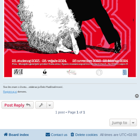
Sve što znam o životu…odabrao je Đelo Hadžiselimović.
.
Registriraj.si
domeno
Post Reply
1 post • Page
1
of
1
Jump to
Board index
Contact us
Delete cookies
All times are
UTC+02:00