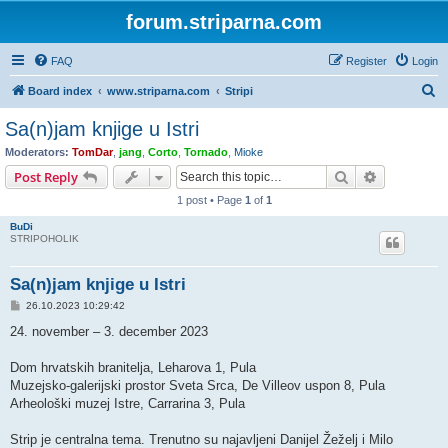
forum.striparna.com
FAQ
Register
Login
S
Board index
www.striparna.com
Stripi
e
Sa(n)jam knjige u Istri
a
Moderators:
TomDar
,
jang
,
Corto
,
Tornado
,
Mioke
r
Search
Advanced s
Post Reply
c
1 post • Page
1
of
1
h
BuDi
STRIPOHOLIK
Sa(n)jam knjige u Istri
P
26.10.2023 10:29:42
o
s
24. november – 3. december 2023
t
Dom hrvatskih branitelja, Leharova 1, Pula
Muzejsko-galerijski prostor Sveta Srca, De Villeov uspon 8, Pula
Arheološki muzej Istre, Carrarina 3, Pula
Strip je centralna tema. Trenutno su najavljeni Danijel Žeželj i Milo