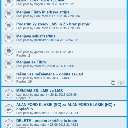
ALAN FORD TRDA VEZAVA
Last post by
vogon
«
30.09.2016 17:19:21
Menjam Fibro in srbske stripe
Last post by
Bob Rock
«
17.03.2016 23:03:34
Podarim 22 kosov LMS in ZS brez platnic
Last post by
Bob Rock
«
23.10.2015 15:08:39
Menjava ssb/af/zs/lms
Last post by
hitchhiker
«
01.04.2015 8:42:12
.....
Last post by
gombi
«
21.12.2014 12:54:39
Replies:
2
Menjam za Fibro
Last post by
zolbert
«
20.08.2014 11:33:45
rešim vas neželenega = dobite zaklad
Last post by
tilitili
«
02.06.2014 13:40:42
Replies:
16
1
2
MENJAM ZS, LMS za LMS
Last post by
martinchi
«
20.11.2013 0:08:49
Replies:
7
ALAN FORD KLASIK (SC) za ALAN FORD KLASIK (HC) +
doplačilo
Last post by
markolar
«
10.11.2013 20:31:44
DELETE - prosim izbrišite ta topic
Last post by
markolar
«
25.06.2013 21:44:31