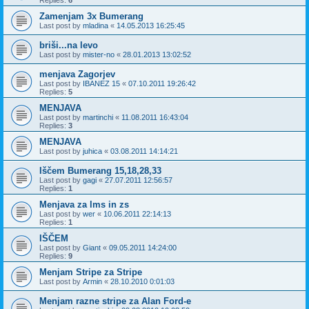
Replies:
6
Zamenjam 3x Bumerang
Last post by
mladina
«
14.05.2013 16:25:45
briši...na levo
Last post by
mister-no
«
28.01.2013 13:02:52
menjava Zagorjev
Last post by
IBANEZ 15
«
07.10.2011 19:26:42
Replies:
5
MENJAVA
Last post by
martinchi
«
11.08.2011 16:43:04
Replies:
3
MENJAVA
Last post by
juhica
«
03.08.2011 14:14:21
Iščem Bumerang 15,18,28,33
Last post by
gagi
«
27.07.2011 12:56:57
Replies:
1
Menjava za lms in zs
Last post by
wer
«
10.06.2011 22:14:13
Replies:
1
IŠČEM
Last post by
Giant
«
09.05.2011 14:24:00
Replies:
9
Menjam Stripe za Stripe
Last post by
Armin
«
28.10.2010 0:01:03
Menjam razne stripe za Alan Ford-e