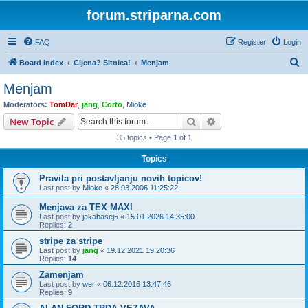
forum.striparna.com
FAQ
Register
Login
S
Board index
Cijena? Sitnica!
Menjam
e
Menjam
a
Moderators:
TomDar
,
jang
,
Corto
,
Mioke
r
Search
Advanced search
New Topic
c
35 topics • Page
1
of
1
h
Topics
Pravila pri postavljanju novih topicov!
Last post by
Mioke
«
28.03.2006 11:25:22
Menjava za TEX MAXI
Last post by
jakabasej5
«
15.01.2026 14:35:00
Replies:
2
stripe za stripe
Last post by
jang
«
19.12.2021 19:20:36
Replies:
14
Zamenjam
Last post by
wer
«
06.12.2016 13:47:46
Replies:
9