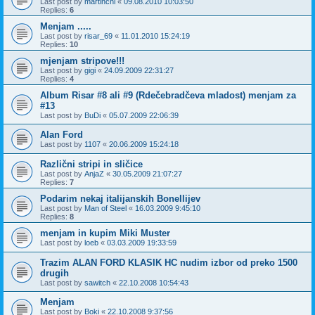
Last post by
martinchi
«
09.08.2010 10:03:50
Replies:
6
Menjam .....
Last post by
risar_69
«
11.01.2010 15:24:19
Replies:
10
mjenjam stripove!!!
Last post by
gigi
«
24.09.2009 22:31:27
Replies:
4
Album Risar #8 ali #9 (Rdečebradčeva mladost) menjam za
#13
Last post by
BuDi
«
05.07.2009 22:06:39
Alan Ford
Last post by
1107
«
20.06.2009 15:24:18
Različni stripi in sličice
Last post by
AnjaZ
«
30.05.2009 21:07:27
Replies:
7
Podarim nekaj italijanskih Bonellijev
Last post by
Man of Steel
«
16.03.2009 9:45:10
Replies:
8
menjam in kupim Miki Muster
Last post by
loeb
«
03.03.2009 19:33:59
Trazim ALAN FORD KLASIK HC nudim izbor od preko 1500
drugih
Last post by
sawitch
«
22.10.2008 10:54:43
Menjam
Last post by
Boki
«
22.10.2008 9:37:56