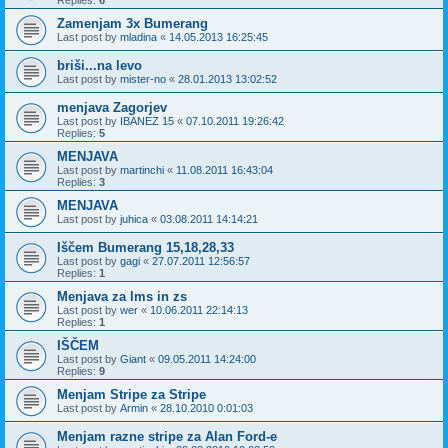
Replies:
6
Zamenjam 3x Bumerang
Last post by
mladina
«
14.05.2013 16:25:45
briši...na levo
Last post by
mister-no
«
28.01.2013 13:02:52
menjava Zagorjev
Last post by
IBANEZ 15
«
07.10.2011 19:26:42
Replies:
5
MENJAVA
Last post by
martinchi
«
11.08.2011 16:43:04
Replies:
3
MENJAVA
Last post by
juhica
«
03.08.2011 14:14:21
Iščem Bumerang 15,18,28,33
Last post by
gagi
«
27.07.2011 12:56:57
Replies:
1
Menjava za lms in zs
Last post by
wer
«
10.06.2011 22:14:13
Replies:
1
IŠČEM
Last post by
Giant
«
09.05.2011 14:24:00
Replies:
9
Menjam Stripe za Stripe
Last post by
Armin
«
28.10.2010 0:01:03
Menjam razne stripe za Alan Ford-e