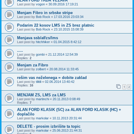
ALAN FORD TRDA VEZAVA
Last post by
vogon
«
30.09.2016 17:19:21
Menjam Fibro in srbske stripe
Last post by
Bob Rock
«
17.03.2016 23:03:34
Podarim 22 kosov LMS in ZS brez platnic
Last post by
Bob Rock
«
23.10.2015 15:08:39
Menjava ssb/af/zs/lms
Last post by
hitchhiker
«
01.04.2015 8:42:12
.....
Last post by
gombi
«
21.12.2014 12:54:39
Replies:
2
Menjam za Fibro
Last post by
zolbert
«
20.08.2014 11:33:45
rešim vas neželenega = dobite zaklad
Last post by
tilitili
«
02.06.2014 13:40:42
Replies:
16
1
2
MENJAM ZS, LMS za LMS
Last post by
martinchi
«
20.11.2013 0:08:49
Replies:
7
ALAN FORD KLASIK (SC) za ALAN FORD KLASIK (HC) +
doplačilo
Last post by
markolar
«
10.11.2013 20:31:44
DELETE - prosim izbrišite ta topic
Last post by
markolar
«
25.06.2013 21:44:31