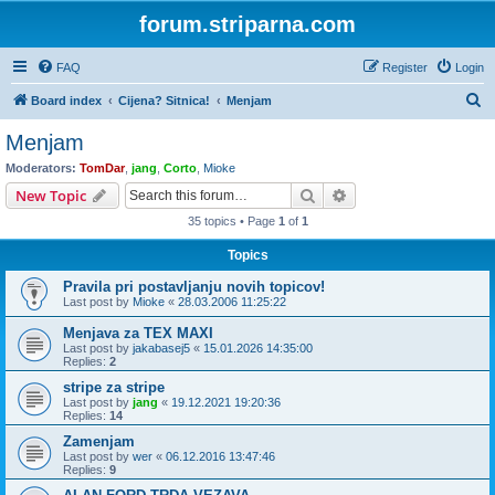
forum.striparna.com
FAQ
Register
Login
S
Board index
Cijena? Sitnica!
Menjam
e
Menjam
a
Moderators:
TomDar
,
jang
,
Corto
,
Mioke
r
Search
Advanced search
New Topic
c
35 topics • Page
1
of
1
h
Topics
Pravila pri postavljanju novih topicov!
Last post by
Mioke
«
28.03.2006 11:25:22
Menjava za TEX MAXI
Last post by
jakabasej5
«
15.01.2026 14:35:00
Replies:
2
stripe za stripe
Last post by
jang
«
19.12.2021 19:20:36
Replies:
14
Zamenjam
Last post by
wer
«
06.12.2016 13:47:46
Replies:
9