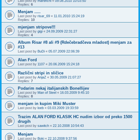
Last post by
martinchi
«
09.08.2010 10:03:50
Replies:
6
Menjam .....
Last post by
risar_69
«
11.01.2010 15:24:19
Replies:
10
mjenjam stripove!!!
Last post by
gigi
«
24.09.2009 22:31:27
Replies:
4
Album Risar #8 ali #9 (Rdečebradčeva mladost) menjam za
#13
Last post by
BuDi
«
05.07.2009 22:06:39
Alan Ford
Last post by
1107
«
20.06.2009 15:24:18
Različni stripi in sličice
Last post by
AnjaZ
«
30.05.2009 21:07:27
Replies:
7
Podarim nekaj italijanskih Bonellijev
Last post by
Man of Steel
«
16.03.2009 9:45:10
Replies:
8
menjam in kupim Miki Muster
Last post by
loeb
«
03.03.2009 19:33:59
Trazim ALAN FORD KLASIK HC nudim izbor od preko 1500
drugih
Last post by
sawitch
«
22.10.2008 10:54:43
Menjam
Last post by
Boki
«
22.10.2008 9:37:56