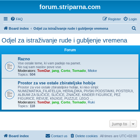
forum.striparna.com
FAQ
Register
Login
S
Board index
Odjel za istraživanje rude i gubljenje vremena
e
Odjel za istraživanje rude i gubljenje vremena
a
Forum
r
c
Razno
Vse ostale teme, ki vam padejo na pamet.
h
No saj sam naslov pove vse.
Moderators:
TomDar
,
jang
,
Corto
,
Tornado
,
Mioke
Topics:
504
Prostor za vse ostale zbirateljske hobije
Prostor za vse ostale zbirateljske hobije, ki niso stripi:
NUMIZMATIKA, FILATELIJA, HERALDIKA, PIVSKI PODSTAVKI, POSTERJI,
ALBUMI ZA SLIČICE, SLIČICE, ZNAČKE, KINDER FIGURICE, PEZ
FIGURICE, REVIJE, KNJIGE, PUZZLE, LEGO ...
Moderators:
TomDar
,
jang
,
Corto
,
Tornado
,
Ruki
Topics:
118
Jump to
Board index
Contact us
Delete cookies
All times are
UTC+02:00