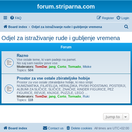
forum.striparna.com
FAQ
Register
Login
S
Board index
Odjel za istraživanje rude i gubljenje vremena
e
Odjel za istraživanje rude i gubljenje vremena
a
Forum
r
c
Razno
Vse ostale teme, ki vam padejo na pamet.
h
No saj sam naslov pove vse.
Moderators:
TomDar
,
jang
,
Corto
,
Tornado
,
Mioke
Topics:
504
Prostor za vse ostale zbirateljske hobije
Prostor za vse ostale zbirateljske hobije, ki niso stripi:
NUMIZMATIKA, FILATELIJA, HERALDIKA, PIVSKI PODSTAVKI, POSTERJI,
ALBUMI ZA SLIČICE, SLIČICE, ZNAČKE, KINDER FIGURICE, PEZ
FIGURICE, REVIJE, KNJIGE, PUZZLE, LEGO ...
Moderators:
TomDar
,
jang
,
Corto
,
Tornado
,
Ruki
Topics:
118
Jump to
Board index
Contact us
Delete cookies
All times are
UTC+02:00