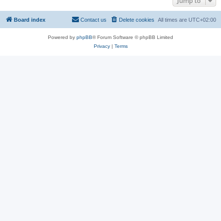
Jump to
Board index
Contact us
Delete cookies
All times are
UTC+02:00
Powered by
phpBB
® Forum Software © phpBB Limited
Privacy
|
Terms