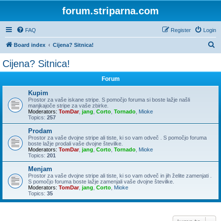
forum.striparna.com
FAQ
Register
Login
S
Board index
Cijena? Sitnica!
e
Cijena? Sitnica!
a
Forum
r
c
Kupim
Prostor za vaše iskane stripe. S pomočjo foruma si boste lažje našli
h
manjkajoče stripe za vaše zbirke.
Moderators:
TomDar
,
jang
,
Corto
,
Tornado
,
Mioke
Topics:
257
Prodam
Prostor za vaše dvojne stripe ali tiste, ki so vam odveč . S pomočjo foruma
boste lažje prodali vaše dvojne številke.
Moderators:
TomDar
,
jang
,
Corto
,
Tornado
,
Mioke
Topics:
201
Menjam
Prostor za vaše dvojne stripe ali tiste, ki so vam odveč in jih želite zamenjati .
S pomočjo foruma boste lažje zamenjali vaše dvojne številke.
Moderators:
TomDar
,
jang
,
Corto
,
Mioke
Topics:
35