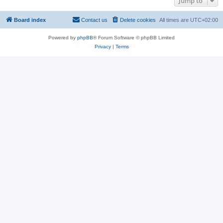
Jump to
Board index
Contact us
Delete cookies
All times are
UTC+02:00
Powered by
phpBB
® Forum Software © phpBB Limited
Privacy
|
Terms