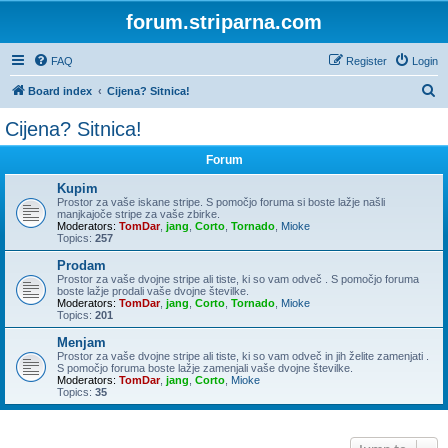
forum.striparna.com
FAQ
Register
Login
S
Board index
Cijena? Sitnica!
e
Cijena? Sitnica!
a
Forum
r
c
Kupim
Prostor za vaše iskane stripe. S pomočjo foruma si boste lažje našli
h
manjkajoče stripe za vaše zbirke.
Moderators:
TomDar
,
jang
,
Corto
,
Tornado
,
Mioke
Topics:
257
Prodam
Prostor za vaše dvojne stripe ali tiste, ki so vam odveč . S pomočjo foruma
boste lažje prodali vaše dvojne številke.
Moderators:
TomDar
,
jang
,
Corto
,
Tornado
,
Mioke
Topics:
201
Menjam
Prostor za vaše dvojne stripe ali tiste, ki so vam odveč in jih želite zamenjati .
S pomočjo foruma boste lažje zamenjali vaše dvojne številke.
Moderators:
TomDar
,
jang
,
Corto
,
Mioke
Topics:
35