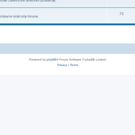
ostale zadevščine ameriške produkcije.
73
riparne in/ali strip foruma
Powered by
phpBB
® Forum Software © phpBB Limited
Privacy
|
Terms