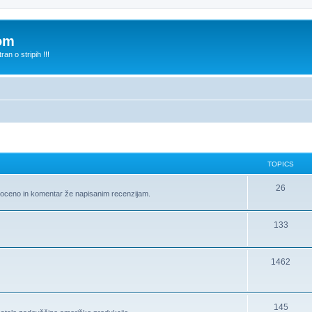
com
n o stripih !!!
TOPICS
26
te oceno in komentar že napisanim recenzijam.
133
1462
145