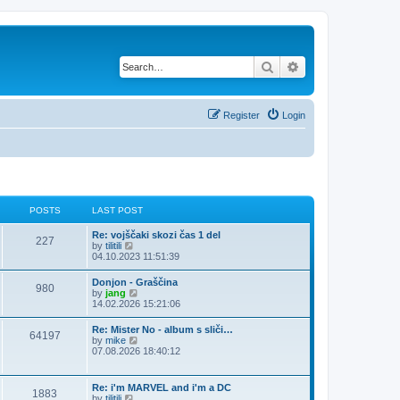
Search
Advanced search
Register
Login
POSTS
LAST POST
Re: vojščaki skozi čas 1 del
227
V
by
tilitili
i
04.10.2023 11:51:39
e
w
Donjon - Graščina
980
t
V
by
jang
h
i
14.02.2026 15:21:06
e
e
l
w
Re: Mister No - album s sliči…
a
64197
t
V
by
mike
t
h
i
07.08.2026 18:40:12
e
e
e
s
l
w
t
a
t
p
Re: i'm MARVEL and i'm a DC
t
1883
h
o
V
by
tilitili
e