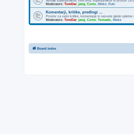
Vesolje superjunakov, svet brez superjunakov in prostor za 
Moderators:
TomDar
,
jang
,
Corto
,
Mioke
,
Ruki
Komentarji, kritike, predlogi ...
Prostor za vaše kritike, komentarje in nasvete glede spletne st
Moderators:
TomDar
,
jang
,
Corto
,
Tornado
,
Mioke
Board index