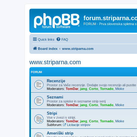
forum.striparna.
FORUM - Prva slovenska spletna stra
Quick links
FAQ
Board index
www.striparna.com
www.striparna.com
FORUM
Recenzije
Prostor za Vaše recenzije. Dodajte svojo recenzijo ali pusti
Moderators:
TomDar
,
jang
,
Corto
,
Tornado
,
Mioke
Seznami
Prostor za spiske in sezname strip serij
Moderators:
TomDar
,
jang
,
Corto
,
Tornado
,
Mioke
Stripi
Vse v zvezi s stripi.
Moderators:
TomDar
,
jang
,
Corto
,
Tornado
,
Mioke
Subforum:
Licitacije stripov
Ameriški strip