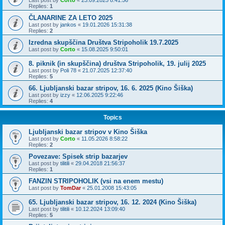
Replies:
1
ČLANARINE ZA LETO 2025
Last post by
jankos
«
19.01.2026 15:31:38
Replies:
2
Izredna skupščina Društva Stripoholik 19.7.2025
Last post by
Corto
«
15.08.2025 9:50:01
8. piknik (in skupščina) društva Stripoholik, 19. julij 2025
Last post by
Poli 78
«
21.07.2025 12:37:40
Replies:
5
66. Ljubljanski bazar stripov, 16. 6. 2025 (Kino Šiška)
Last post by
izzy
«
12.06.2025 9:22:46
Replies:
4
Topics
Ljubljanski bazar stripov v Kino Šiška
Last post by
Corto
«
11.05.2026 8:58:22
Replies:
2
Povezave: Spisek strip bazarjev
Last post by
tilitili
«
29.04.2018 21:56:37
Replies:
1
FANZIN STRIPOHOLIK (vsi na enem mestu)
Last post by
TomDar
«
25.01.2008 15:43:05
65. Ljubljanski bazar stripov, 16. 12. 2024 (Kino Šiška)
Last post by
tilitili
«
10.12.2024 13:09:40
Replies:
5