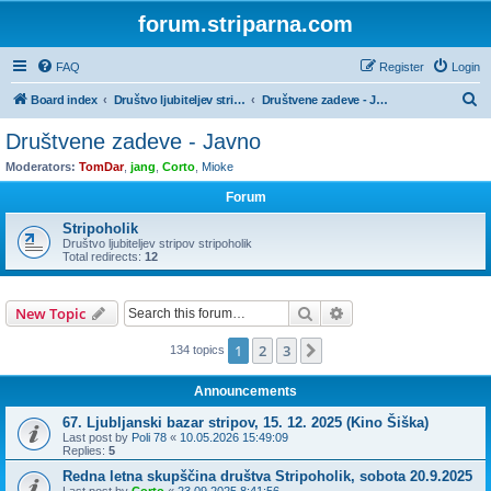
forum.striparna.com
FAQ
Register
Login
S
Board index
Društvo ljubiteljev stripov STRIPOHOLIK
Društvene zadeve - Javno
e
Društvene zadeve - Javno
a
Moderators:
TomDar
,
jang
,
Corto
,
Mioke
r
Forum
c
Stripoholik
h
Društvo ljubiteljev stripov stripoholik
Total redirects:
12
Search
Advanced search
New Topic
1
2
3
Next
134 topics
Announcements
67. Ljubljanski bazar stripov, 15. 12. 2025 (Kino Šiška)
Last post by
Poli 78
«
10.05.2026 15:49:09
Replies:
5
Redna letna skupščina društva Stripoholik, sobota 20.9.2025
Last post by
Corto
«
23.09.2025 8:41:56