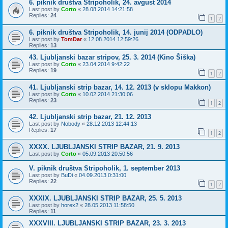
6. piknik društva Stripoholik, 24. avgust 2014
Last post by
Corto
«
28.08.2014 14:21:58
Replies:
24
1
2
6. piknik društva Stripoholik, 14. junij 2014 (ODPADLO)
Last post by
TomDar
«
12.08.2014 12:59:26
Replies:
13
43. Ljubljanski bazar stripov, 25. 3. 2014 (Kino Šiška)
Last post by
Corto
«
23.04.2014 9:42:22
Replies:
19
1
2
41. Ljubljanski strip bazar, 14. 12. 2013 (v sklopu Makkon)
Last post by
Corto
«
10.02.2014 21:30:06
Replies:
23
1
2
42. Ljubljanski strip bazar, 21. 12. 2013
Last post by
Nobody
«
28.12.2013 12:44:13
Replies:
17
1
2
XXXX. LJUBLJANSKI STRIP BAZAR, 21. 9. 2013
Last post by
Corto
«
05.09.2013 20:50:56
V. piknik društva Stripoholik, 1. september 2013
Last post by
BuDi
«
04.09.2013 0:31:00
Replies:
22
1
2
XXXIX. LJUBLJANSKI STRIP BAZAR, 25. 5. 2013
Last post by
horex2
«
28.05.2013 11:58:50
Replies:
11
XXXVIII. LJUBLJANSKI STRIP BAZAR, 23. 3. 2013