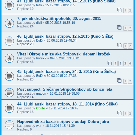
47. Ljubljanski bazar stripov, 14.12.2015 (Kino Šiška)
Last post by
tilitili
«
15.12.2015 10:23:35
Replies:
19
1
2
7. piknik društva Stripoholik, 30. avgust 2015
Last post by
tilitili
«
05.09.2015 19:58:19
Replies:
24
1
2
46. Ljubljanski bazar stripov, 12.6.2015 (Kino Šiška)
Last post by
BuDi
«
25.06.2015 19:48:34
Replies:
20
1
2
Vitezi Okrogle mize aka Stripovski debatni krožek
Last post by
horex2
«
04.05.2015 13:35:01
Replies:
46
1
2
3
4
45. Ljubljanski bazar stripov, 24. 3. 2015 (Kino Šiška)
Last post by
BuDi
«
30.03.2015 22:27:33
Replies:
20
1
2
Post subject: Srečanje Stripoholikov ob koncu leta
Last post by
macon
«
16.01.2015 19:38:08
Replies:
14
44. Ljubljanski bazar stripov, 18. 11. 2014 (Kino Šiška)
Last post by
Corto
«
19.11.2014 17:16:49
Replies:
15
1
2
Napovednik za bazar stripov v oddaji Dobro jutro
Last post by
wer
«
18.11.2014 15:41:39
Replies:
6