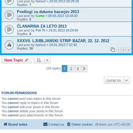
Last post by
horex2
«
24.03.2013 20:29:18
Replies:
7
Predlogi za datume bazarjev 2013
Last post by
Corto
«
08.03.2013 13:18:20
Replies:
5
ČLANARINA ZA LETO 2013
Last post by
Poli 78
«
24.01.2013 19:29:56
Replies:
8
XXXVII. LJUBLJANSKI STRIP BAZAR, 22. 12. 2012
Last post by
horex2
«
24.01.2013 7:37:42
Replies:
30
1
2
3
New Topic
1
2
3
Next
134 topics
Jump to
FORUM PERMISSIONS
You
cannot
post new topics in this forum
You
cannot
reply to topics in this forum
You
cannot
edit your posts in this forum
You
cannot
delete your posts in this forum
You
cannot
post attachments in this forum
Board index
Contact us
Delete cookies
All times are
UTC+02:00