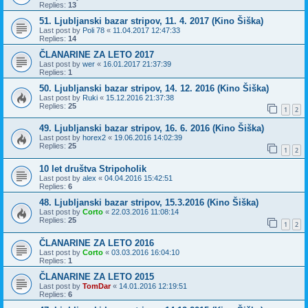
Replies:
13
51. Ljubljanski bazar stripov, 11. 4. 2017 (Kino Šiška)
Last post by
Poli 78
«
11.04.2017 12:47:33
Replies:
14
ČLANARINE ZA LETO 2017
Last post by
wer
«
16.01.2017 21:37:39
Replies:
1
50. Ljubljanski bazar stripov, 14. 12. 2016 (Kino Šiška)
Last post by
Ruki
«
15.12.2016 21:37:38
Replies:
25
1
2
49. Ljubljanski bazar stripov, 16. 6. 2016 (Kino Šiška)
Last post by
horex2
«
19.06.2016 14:02:39
Replies:
25
1
2
10 let društva Stripoholik
Last post by
alex
«
04.04.2016 15:42:51
Replies:
6
48. Ljubljanski bazar stripov, 15.3.2016 (Kino Šiška)
Last post by
Corto
«
22.03.2016 11:08:14
Replies:
25
1
2
ČLANARINE ZA LETO 2016
Last post by
Corto
«
03.03.2016 16:04:10
Replies:
1
ČLANARINE ZA LETO 2015
Last post by
TomDar
«
14.01.2016 12:19:51
Replies:
6