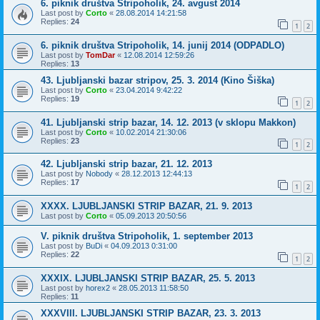
6. piknik društva Stripoholik, 24. avgust 2014
Last post by
Corto
«
28.08.2014 14:21:58
Replies:
24
1
2
6. piknik društva Stripoholik, 14. junij 2014 (ODPADLO)
Last post by
TomDar
«
12.08.2014 12:59:26
Replies:
13
43. Ljubljanski bazar stripov, 25. 3. 2014 (Kino Šiška)
Last post by
Corto
«
23.04.2014 9:42:22
Replies:
19
1
2
41. Ljubljanski strip bazar, 14. 12. 2013 (v sklopu Makkon)
Last post by
Corto
«
10.02.2014 21:30:06
Replies:
23
1
2
42. Ljubljanski strip bazar, 21. 12. 2013
Last post by
Nobody
«
28.12.2013 12:44:13
Replies:
17
1
2
XXXX. LJUBLJANSKI STRIP BAZAR, 21. 9. 2013
Last post by
Corto
«
05.09.2013 20:50:56
V. piknik društva Stripoholik, 1. september 2013
Last post by
BuDi
«
04.09.2013 0:31:00
Replies:
22
1
2
XXXIX. LJUBLJANSKI STRIP BAZAR, 25. 5. 2013
Last post by
horex2
«
28.05.2013 11:58:50
Replies:
11
XXXVIII. LJUBLJANSKI STRIP BAZAR, 23. 3. 2013