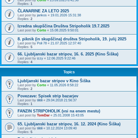
Replies:
1
ČLANARINE ZA LETO 2025
Last post by
jankos
«
19.01.2026 15:31:38
Replies:
2
Izredna skupščina Društva Stripoholik 19.7.2025
Last post by
Corto
«
15.08.2025 9:50:01
8. piknik (in skupščina) društva Stripoholik, 19. julij 2025
Last post by
Poli 78
«
21.07.2025 12:37:40
Replies:
5
66. Ljubljanski bazar stripov, 16. 6. 2025 (Kino Šiška)
Last post by
izzy
«
12.06.2025 9:22:46
Replies:
4
Topics
Ljubljanski bazar stripov v Kino Šiška
Last post by
Corto
«
11.05.2026 8:58:22
Replies:
2
Povezave: Spisek strip bazarjev
Last post by
tilitili
«
29.04.2018 21:56:37
Replies:
1
FANZIN STRIPOHOLIK (vsi na enem mestu)
Last post by
TomDar
«
25.01.2008 15:43:05
65. Ljubljanski bazar stripov, 16. 12. 2024 (Kino Šiška)
Last post by
tilitili
«
10.12.2024 13:09:40
Replies:
5