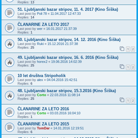
Replies:
13
51. Ljubljanski bazar stripov, 11. 4. 2017 (Kino Šiška)
Last post by
Poli 78
«
11.04.2017 12:47:33
Replies:
14
ČLANARINE ZA LETO 2017
Last post by
wer
«
16.01.2017 21:37:39
Replies:
1
50. Ljubljanski bazar stripov, 14. 12. 2016 (Kino Šiška)
Last post by
Ruki
«
15.12.2016 21:37:38
Replies:
25
1
2
49. Ljubljanski bazar stripov, 16. 6. 2016 (Kino Šiška)
Last post by
horex2
«
19.06.2016 14:02:39
Replies:
25
1
2
10 let društva Stripoholik
Last post by
alex
«
04.04.2016 15:42:51
Replies:
6
48. Ljubljanski bazar stripov, 15.3.2016 (Kino Šiška)
Last post by
Corto
«
22.03.2016 11:08:14
Replies:
25
1
2
ČLANARINE ZA LETO 2016
Last post by
Corto
«
03.03.2016 16:04:10
Replies:
1
ČLANARINE ZA LETO 2015
Last post by
TomDar
«
14.01.2016 12:19:51
Replies:
6