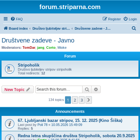
forum.striparna.com
FAQ
Register
Login
S
Board index
Društvo ljubiteljev stripov STRIPOHOLIK
Društvene zadeve - Javno
e
Društvene zadeve - Javno
a
Moderators:
TomDar
,
jang
,
Corto
,
Mioke
r
Forum
c
Stripoholik
h
Društvo ljubiteljev stripov stripoholik
Total redirects:
12
Search
Advanced search
New Topic
1
2
3
Next
134 topics
Announcements
67. Ljubljanski bazar stripov, 15. 12. 2025 (Kino Šiška)
Last post by
Poli 78
«
10.05.2026 15:49:09
Replies:
5
Redna letna skupščina društva Stripoholik, sobota 20.9.2025
Last post by
Corto
«
23.09.2025 8:41:56