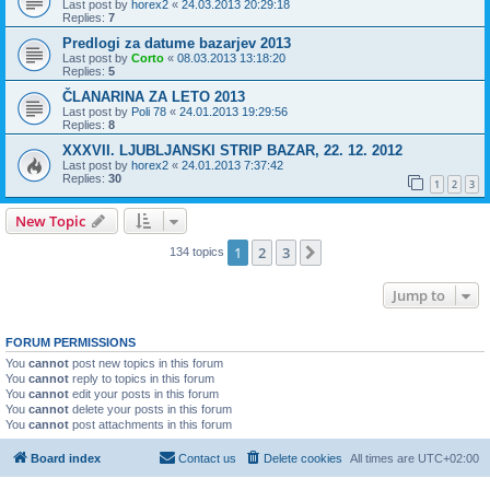
Last post by
horex2
«
24.03.2013 20:29:18
Replies:
7
Predlogi za datume bazarjev 2013
Last post by
Corto
«
08.03.2013 13:18:20
Replies:
5
ČLANARINA ZA LETO 2013
Last post by
Poli 78
«
24.01.2013 19:29:56
Replies:
8
XXXVII. LJUBLJANSKI STRIP BAZAR, 22. 12. 2012
Last post by
horex2
«
24.01.2013 7:37:42
Replies:
30
1
2
3
New Topic
1
2
3
Next
134 topics
Jump to
FORUM PERMISSIONS
You
cannot
post new topics in this forum
You
cannot
reply to topics in this forum
You
cannot
edit your posts in this forum
You
cannot
delete your posts in this forum
You
cannot
post attachments in this forum
Board index
Contact us
Delete cookies
All times are
UTC+02:00