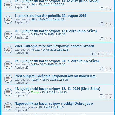
47. Ljubljanski bazar stripov, 14.12.2015 (Kino Šiška)
Last post by
tilitili
«
15.12.2015 10:23:35
Replies:
19
1
2
7. piknik društva Stripoholik, 30. avgust 2015
Last post by
tilitili
«
05.09.2015 19:58:19
Replies:
24
1
2
46. Ljubljanski bazar stripov, 12.6.2015 (Kino Šiška)
Last post by
BuDi
«
25.06.2015 19:48:34
Replies:
20
1
2
Vitezi Okrogle mize aka Stripovski debatni krožek
Last post by
horex2
«
04.05.2015 13:35:01
Replies:
46
1
2
3
4
45. Ljubljanski bazar stripov, 24. 3. 2015 (Kino Šiška)
Last post by
BuDi
«
30.03.2015 22:27:33
Replies:
20
1
2
Post subject: Srečanje Stripoholikov ob koncu leta
Last post by
macon
«
16.01.2015 19:38:08
Replies:
14
44. Ljubljanski bazar stripov, 18. 11. 2014 (Kino Šiška)
Last post by
Corto
«
19.11.2014 17:16:49
Replies:
15
1
2
Napovednik za bazar stripov v oddaji Dobro jutro
Last post by
wer
«
18.11.2014 15:41:39
Replies:
6