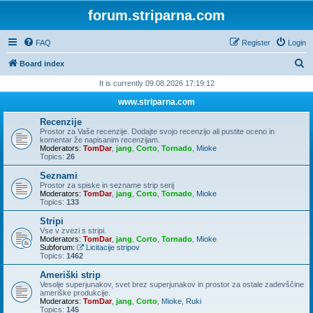
forum.striparna.com
FAQ
Register
Login
S
Board index
e
It is currently 09.08.2026 17:19:12
a
www.striparna.com
r
Recenzije
c
Prostor za Vaše recenzije. Dodajte svojo recenzijo ali pustite oceno in
komentar že napisanim recenzijam.
h
Moderators:
TomDar
,
jang
,
Corto
,
Tornado
,
Mioke
Topics:
26
Seznami
Prostor za spiske in sezname strip serij
Moderators:
TomDar
,
jang
,
Corto
,
Tornado
,
Mioke
Topics:
133
Stripi
Vse v zvezi s stripi.
Moderators:
TomDar
,
jang
,
Corto
,
Tornado
,
Mioke
Subforum:
Licitacije stripov
Topics:
1462
Ameriški strip
Vesolje superjunakov, svet brez superjunakov in prostor za ostale zadevščine
ameriške produkcije.
Moderators:
TomDar
,
jang
,
Corto
,
Mioke
,
Ruki
Topics:
145