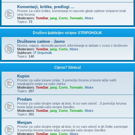
Komentarji, kritike, predlogi ...
Prostor za vaše kritike, komentarje in nasvete glede spletne striparne in/ali
strip foruma
Moderators:
TomDar
,
jang
,
Corto
,
Tornado
,
Mioke
Topics:
73
Društvo ljubiteljev stripov STRIPOHOLIK
Društvene zadeve - Javno
Novice, najave, obvestila javnosti, informiranje in debate v zvezi z društvom
Moderators:
TomDar
,
jang
,
Corto
,
Mioke
Subforum:
Stripoholik
Topics:
140
Cijena? Sitnica!
Kupim
Prostor za vaše iskane stripe. S pomočjo foruma si boste lažje našli
manjkajoče stripe za vaše zbirke.
Moderators:
TomDar
,
jang
,
Corto
,
Tornado
,
Mioke
Topics:
257
Prodam
Prostor za vaše dvojne stripe ali tiste, ki so vam odveč . S pomočjo foruma
boste lažje prodali vaše dvojne številke.
Moderators:
TomDar
,
jang
,
Corto
,
Tornado
,
Mioke
Topics:
201
Menjam
Prostor za vaše dvojne stripe ali tiste, ki so vam odveč in jih želite zamenjati .
S pomočjo foruma boste lažje zamenjali vaše dvojne številke.
Moderators:
TomDar
,
jang
,
Corto
,
Mioke