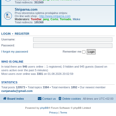
Total redirects:
351569
Striparna.com
Prva slovenska spletna prodajalna stripov.
On-line web shop -
http://www.striparna.com
Moderators:
TomDar
,
jang
,
Corto
,
Tornado
,
Mioke
Total redirects:
185368
LOGIN
•
REGISTER
Username:
Password:
I forgot my password
Remember me
WHO IS ONLINE
In total there are
946
users online :: 1 registered, 0 hidden and 945 guests (based on
users active over the past 5 minutes)
Most users ever online was
3301
on 01.08.2026 20:02:59
STATISTICS
Total posts
120573
• Total topics
3384
• Total members
1892
• Our newest member
cunjanada@gmail.com
Board index
Contact us
Delete cookies
All times are
UTC+02:00
Powered by
phpBB
® Forum Software © phpBB Limited
Privacy
|
Terms