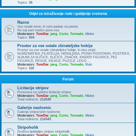
Topics:
35
Odjel za istraživanje rude i gubljenje vremena
Razno
Vse ostale teme, ki vam padejo na pamet.
No saj sam naslov pove vse.
Moderators:
TomDar
,
jang
,
Corto
,
Tornado
,
Mioke
Topics:
504
Prostor za vse ostale zbirateljske hobije
Prostor za vse ostale zbirateljske hobije, ki niso stripi:
NUMIZMATIKA, FILATELIJA, HERALDIKA, PIVSKI PODSTAVKI, POSTERJI,
ALBUMI ZA SLIČICE, SLIČICE, ZNAČKE, KINDER FIGURICE, PEZ
FIGURICE, REVIJE, KNJIGE, PUZZLE, LEGO ...
Moderators:
TomDar
,
jang
,
Corto
,
Tornado
,
Ruki
Topics:
118
Forum
Licitacije stripov
Povezava na spletno licitacijo stripov
Moderators:
TomDar
,
jang
,
Corto
,
Tornado
,
Mioke
Total redirects:
212540
Galerije naslovnic
Galerija stripovskih naslovnic
Moderators:
TomDar
,
jang
,
Corto
,
Tornado
,
Mioke
Total redirects:
214343
Stripoholik
Društvo ljubiteljev stripov stripoholik
Moderators:
TomDar
,
jang
,
Corto
,
Tornado
,
Mioke