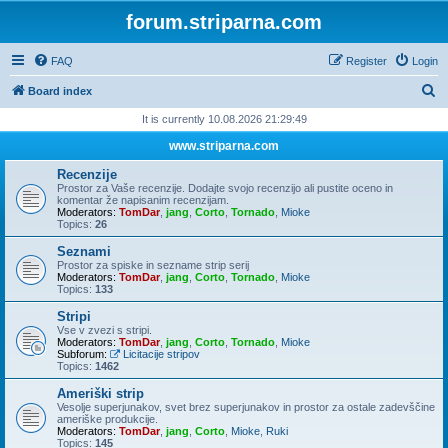
forum.striparna.com
FAQ
Register
Login
S
Board index
e
It is currently 10.08.2026 21:29:49
a
www.striparna.com
r
Recenzije
c
Prostor za Vaše recenzije. Dodajte svojo recenzijo ali pustite oceno in
komentar že napisanim recenzijam.
h
Moderators:
TomDar
,
jang
,
Corto
,
Tornado
,
Mioke
Topics:
26
Seznami
Prostor za spiske in sezname strip serij
Moderators:
TomDar
,
jang
,
Corto
,
Tornado
,
Mioke
Topics:
133
Stripi
Vse v zvezi s stripi.
Moderators:
TomDar
,
jang
,
Corto
,
Tornado
,
Mioke
Subforum:
Licitacije stripov
Topics:
1462
Ameriški strip
Vesolje superjunakov, svet brez superjunakov in prostor za ostale zadevščine
ameriške produkcije.
Moderators:
TomDar
,
jang
,
Corto
,
Mioke
,
Ruki
Topics:
145