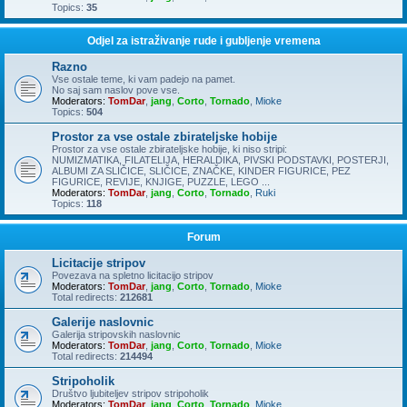
Topics:
35
Odjel za istraživanje rude i gubljenje vremena
Razno
Vse ostale teme, ki vam padejo na pamet.
No saj sam naslov pove vse.
Moderators:
TomDar
,
jang
,
Corto
,
Tornado
,
Mioke
Topics:
504
Prostor za vse ostale zbirateljske hobije
Prostor za vse ostale zbirateljske hobije, ki niso stripi:
NUMIZMATIKA, FILATELIJA, HERALDIKA, PIVSKI PODSTAVKI, POSTERJI,
ALBUMI ZA SLIČICE, SLIČICE, ZNAČKE, KINDER FIGURICE, PEZ
FIGURICE, REVIJE, KNJIGE, PUZZLE, LEGO ...
Moderators:
TomDar
,
jang
,
Corto
,
Tornado
,
Ruki
Topics:
118
Forum
Licitacije stripov
Povezava na spletno licitacijo stripov
Moderators:
TomDar
,
jang
,
Corto
,
Tornado
,
Mioke
Total redirects:
212681
Galerije naslovnic
Galerija stripovskih naslovnic
Moderators:
TomDar
,
jang
,
Corto
,
Tornado
,
Mioke
Total redirects:
214494
Stripoholik
Društvo ljubiteljev stripov stripoholik
Moderators:
TomDar
,
jang
,
Corto
,
Tornado
,
Mioke