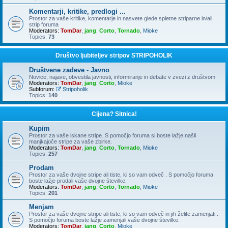
Komentarji, kritike, predlogi ...
Prostor za vaše kritike, komentarje in nasvete glede spletne striparne in/ali
strip foruma
Moderators:
TomDar
,
jang
,
Corto
,
Tornado
,
Mioke
Topics:
73
Društvo ljubiteljev stripov STRIPOHOLIK
Društvene zadeve - Javno
Novice, najave, obvestila javnosti, informiranje in debate v zvezi z društvom
Moderators:
TomDar
,
jang
,
Corto
,
Mioke
Subforum:
Stripoholik
Topics:
140
Cijena? Sitnica!
Kupim
Prostor za vaše iskane stripe. S pomočjo foruma si boste lažje našli
manjkajoče stripe za vaše zbirke.
Moderators:
TomDar
,
jang
,
Corto
,
Tornado
,
Mioke
Topics:
257
Prodam
Prostor za vaše dvojne stripe ali tiste, ki so vam odveč . S pomočjo foruma
boste lažje prodali vaše dvojne številke.
Moderators:
TomDar
,
jang
,
Corto
,
Tornado
,
Mioke
Topics:
201
Menjam
Prostor za vaše dvojne stripe ali tiste, ki so vam odveč in jih želite zamenjati .
S pomočjo foruma boste lažje zamenjali vaše dvojne številke.
Moderators:
TomDar
,
jang
,
Corto
,
Mioke