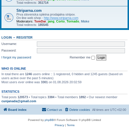
Total redirects:
351714
Striparna.com
Prva slovenska spletna prodajalna stripov.
On-line web shop -
http://www.striparna.com
Moderators:
TomDar
,
jang
,
Corto
,
Tornado
,
Mioke
Total redirects:
185545
LOGIN
•
REGISTER
Username:
Password:
I forgot my password
Remember me
WHO IS ONLINE
In total there are
1246
users online :: 1 registered, 0 hidden and 1245 guests (based on
users active over the past 5 minutes)
Most users ever online was
3301
on 01.08.2026 20:02:59
STATISTICS
Total posts
120573
• Total topics
3384
• Total members
1892
• Our newest member
cunjanada@gmail.com
Board index
Contact us
Delete cookies
All times are
UTC+02:00
Powered by
phpBB
® Forum Software © phpBB Limited
Privacy
|
Terms