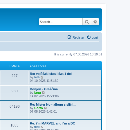
Search
Advanced search
Register
Login
It is currently 07.08.2026 13:19:51
POSTS
LAST POST
Re: vojščaki skozi čas 1 del
227
V
by
tilitili
i
04.10.2023 11:51:39
e
w
Donjon - Graščina
980
t
V
by
jang
h
i
14.02.2026 15:21:06
e
e
l
w
Re: Mister No - album s sliči…
a
64196
t
V
by
Corto
t
h
i
07.08.2026 8:42:01
e
e
e
s
l
w
t
a
t
p
Re: i'm MARVEL and i'm a DC
t
1883
h
o
V
by
tilitili
e
e
s