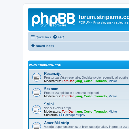
forum.striparna.
FORUM - Prva slovenska spletna stra
Quick links
FAQ
Board index
WWW.STRIPARNA.COM
Recenzije
Prostor za Vaše recenzije. Dodajte svojo recenzijo ali pusti
Moderators:
TomDar
,
jang
,
Corto
,
Tornado
,
Mioke
Seznami
Prostor za spiske in sezname strip serij
Moderators:
TomDar
,
jang
,
Corto
,
Tornado
,
Mioke
Stripi
Vse v zvezi s stripi.
Moderators:
TomDar
,
jang
,
Corto
,
Tornado
,
Mioke
Subforum:
Licitacije stripov
Ameriški strip
Vesolje superjunakov, svet brez superjunakov in prostor za 