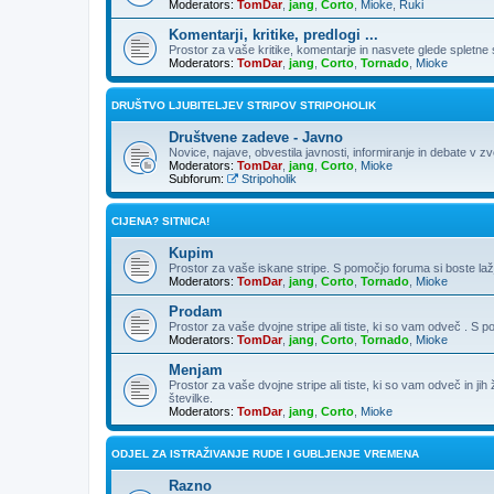
Moderators:
TomDar
,
jang
,
Corto
,
Mioke
,
Ruki
Komentarji, kritike, predlogi ...
Prostor za vaše kritike, komentarje in nasvete glede spletne st
Moderators:
TomDar
,
jang
,
Corto
,
Tornado
,
Mioke
DRUŠTVO LJUBITELJEV STRIPOV STRIPOHOLIK
Društvene zadeve - Javno
Novice, najave, obvestila javnosti, informiranje in debate v z
Moderators:
TomDar
,
jang
,
Corto
,
Mioke
Subforum:
Stripoholik
CIJENA? SITNICA!
Kupim
Prostor za vaše iskane stripe. S pomočjo foruma si boste laž
Moderators:
TomDar
,
jang
,
Corto
,
Tornado
,
Mioke
Prodam
Prostor za vaše dvojne stripe ali tiste, ki so vam odveč . S 
Moderators:
TomDar
,
jang
,
Corto
,
Tornado
,
Mioke
Menjam
Prostor za vaše dvojne stripe ali tiste, ki so vam odveč in ji
številke.
Moderators:
TomDar
,
jang
,
Corto
,
Mioke
ODJEL ZA ISTRAŽIVANJE RUDE I GUBLJENJE VREMENA
Razno