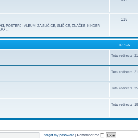
118
KI, POSTERJI, ALBUMI ZA SLIČICE, SLIČICE, ZNAČKE, KINDER
O ...
TOPICS
Total redirects: 2
Total redirects: 2
Total redirects: 3
Total redirects: 1
I forgot my password
|
Remember me