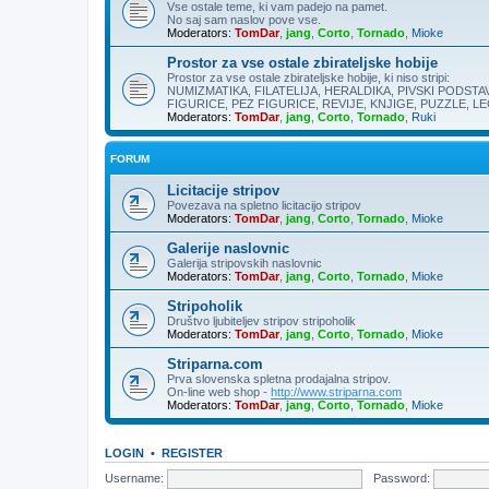
Vse ostale teme, ki vam padejo na pamet.
No saj sam naslov pove vse.
Moderators:
TomDar
,
jang
,
Corto
,
Tornado
,
Mioke
Prostor za vse ostale zbirateljske hobije
Prostor za vse ostale zbirateljske hobije, ki niso stripi:
NUMIZMATIKA, FILATELIJA, HERALDIKA, PIVSKI PODSTAV
FIGURICE, PEZ FIGURICE, REVIJE, KNJIGE, PUZZLE, LEG
Moderators:
TomDar
,
jang
,
Corto
,
Tornado
,
Ruki
FORUM
Licitacije stripov
Povezava na spletno licitacijo stripov
Moderators:
TomDar
,
jang
,
Corto
,
Tornado
,
Mioke
Galerije naslovnic
Galerija stripovskih naslovnic
Moderators:
TomDar
,
jang
,
Corto
,
Tornado
,
Mioke
Stripoholik
Društvo ljubiteljev stripov stripoholik
Moderators:
TomDar
,
jang
,
Corto
,
Tornado
,
Mioke
Striparna.com
Prva slovenska spletna prodajalna stripov.
On-line web shop -
http://www.striparna.com
Moderators:
TomDar
,
jang
,
Corto
,
Tornado
,
Mioke
LOGIN
•
REGISTER
Username:
Password: