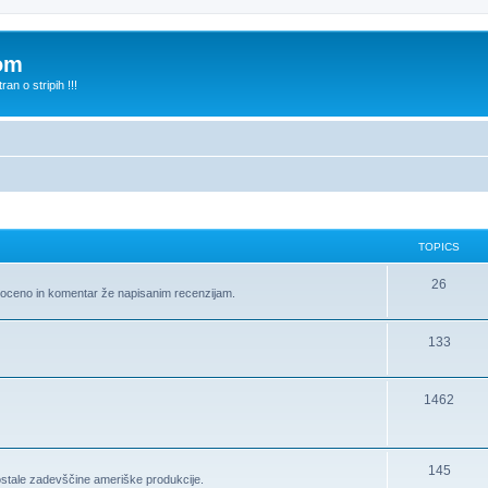
com
n o stripih !!!
TOPICS
26
te oceno in komentar že napisanim recenzijam.
133
1462
145
ostale zadevščine ameriške produkcije.