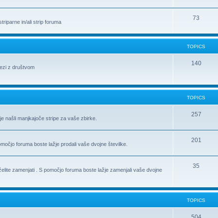
73
riparne in/ali strip foruma
TOPICS
140
vezi z društvom
TOPICS
257
je našli manjkajoče stripe za vaše zbirke.
201
pomočjo foruma boste lažje prodali vaše dvojne številke.
35
h želite zamenjati . S pomočjo foruma boste lažje zamenjali vaše dvojne
TOPICS
504