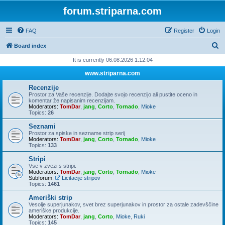
forum.striparna.com
FAQ
Register
Login
S
Board index
e
It is currently 06.08.2026 1:12:04
a
www.striparna.com
r
Recenzije
c
Prostor za Vaše recenzije. Dodajte svojo recenzijo ali pustite oceno in
komentar že napisanim recenzijam.
h
Moderators:
TomDar
,
jang
,
Corto
,
Tornado
,
Mioke
Topics:
26
Seznami
Prostor za spiske in sezname strip serij
Moderators:
TomDar
,
jang
,
Corto
,
Tornado
,
Mioke
Topics:
133
Stripi
Vse v zvezi s stripi.
Moderators:
TomDar
,
jang
,
Corto
,
Tornado
,
Mioke
Subforum:
Licitacije stripov
Topics:
1461
Ameriški strip
Vesolje superjunakov, svet brez superjunakov in prostor za ostale zadevščine
ameriške produkcije.
Moderators:
TomDar
,
jang
,
Corto
,
Mioke
,
Ruki
Topics:
145