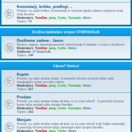
Komentarji, kritike, predlogi ...
Prostor za vaše kritike, komentarje in nasvete glede spletne striparne in/ali
strip foruma
Moderators:
TomDar
,
jang
,
Corto
,
Tornado
,
Mioke
Topics:
73
Društvo ljubiteljev stripov STRIPOHOLIK
Društvene zadeve - Javno
Novice, najave, obvestila javnosti, informiranje in debate v zvezi z društvom
Moderators:
TomDar
,
jang
,
Corto
,
Mioke
Subforum:
Stripoholik
Topics:
140
Cijena? Sitnica!
Kupim
Prostor za vaše iskane stripe. S pomočjo foruma si boste lažje našli
manjkajoče stripe za vaše zbirke.
Moderators:
TomDar
,
jang
,
Corto
,
Tornado
,
Mioke
Topics:
257
Prodam
Prostor za vaše dvojne stripe ali tiste, ki so vam odveč . S pomočjo foruma
boste lažje prodali vaše dvojne številke.
Moderators:
TomDar
,
jang
,
Corto
,
Tornado
,
Mioke
Topics:
202
Menjam
Prostor za vaše dvojne stripe ali tiste, ki so vam odveč in jih želite zamenjati .
S pomočjo foruma boste lažje zamenjali vaše dvojne številke.
Moderators:
TomDar
,
jang
,
Corto
,
Mioke