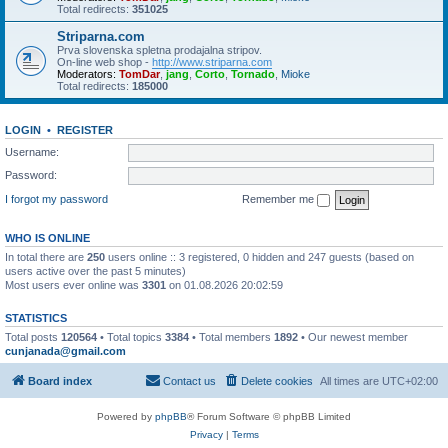
Total redirects:
351025
Striparna.com
Prva slovenska spletna prodajalna stripov.
On-line web shop -
http://www.striparna.com
Moderators:
TomDar
,
jang
,
Corto
,
Tornado
,
Mioke
Total redirects:
185000
LOGIN
•
REGISTER
Username:
Password:
I forgot my password
Remember me
WHO IS ONLINE
In total there are
250
users online :: 3 registered, 0 hidden and 247 guests (based on
users active over the past 5 minutes)
Most users ever online was
3301
on 01.08.2026 20:02:59
STATISTICS
Total posts
120564
• Total topics
3384
• Total members
1892
• Our newest member
cunjanada@gmail.com
Board index
Contact us
Delete cookies
All times are
UTC+02:00
Powered by
phpBB
® Forum Software © phpBB Limited
Privacy
|
Terms