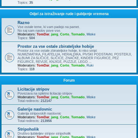
Topics:
35
Odjel za istraživanje rude i gubljenje vremena
Razno
Vse ostale teme, ki vam padejo na pamet.
No saj sam naslov pove vse.
Moderators:
TomDar
,
jang
,
Corto
,
Tornado
,
Mioke
Topics:
504
Prostor za vse ostale zbirateljske hobije
Prostor za vse ostale zbirateljske hobije, ki niso stripi:
NUMIZMATIKA, FILATELIJA, HERALDIKA, PIVSKI PODSTAVKI, POSTERJI,
ALBUMI ZA SLIČICE, SLIČICE, ZNAČKE, KINDER FIGURICE, PEZ
FIGURICE, REVIJE, KNJIGE, PUZZLE, LEGO ...
Moderators:
TomDar
,
jang
,
Corto
,
Tornado
,
Ruki
Topics:
118
Forum
Licitacije stripov
Povezava na spletno licitacijo stripov
Moderators:
TomDar
,
jang
,
Corto
,
Tornado
,
Mioke
Total redirects:
212147
Galerije naslovnic
Galerija stripovskih naslovnic
Moderators:
TomDar
,
jang
,
Corto
,
Tornado
,
Mioke
Total redirects:
213956
Stripoholik
Društvo ljubiteljev stripov stripoholik
Moderators:
TomDar
,
jang
,
Corto
,
Tornado
,
Mioke