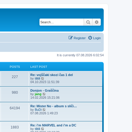
Search
Advanced search
Register
Login
It is currently 07.08.2026 6:02:54
POSTS
LAST POST
Re: vojščaki skozi čas 1 del
227
V
by
tilitili
i
04.10.2023 11:51:39
e
w
Donjon - Graščina
980
t
V
by
jang
h
i
14.02.2026 15:21:06
e
e
l
w
Re: Mister No - album s sliči…
a
64194
t
V
by
BuDi
t
h
i
07.08.2026 1:49:23
e
e
e
s
l
w
t
a
t
p
Re: i'm MARVEL and i'm a DC
t
1883
h
o
V
by
tilitili
e
e
s