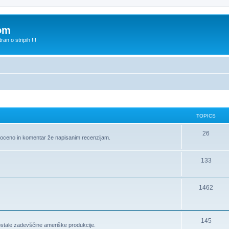
com
n o stripih !!!
TOPICS
26
te oceno in komentar že napisanim recenzijam.
133
1462
145
ostale zadevščine ameriške produkcije.