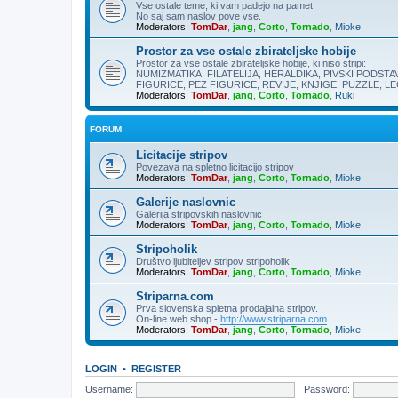
Vse ostale teme, ki vam padejo na pamet.
No saj sam naslov pove vse.
Moderators:
TomDar
,
jang
,
Corto
,
Tornado
,
Mioke
Prostor za vse ostale zbirateljske hobije
Prostor za vse ostale zbirateljske hobije, ki niso stripi:
NUMIZMATIKA, FILATELIJA, HERALDIKA, PIVSKI PODSTAV
FIGURICE, PEZ FIGURICE, REVIJE, KNJIGE, PUZZLE, LEG
Moderators:
TomDar
,
jang
,
Corto
,
Tornado
,
Ruki
FORUM
Licitacije stripov
Povezava na spletno licitacijo stripov
Moderators:
TomDar
,
jang
,
Corto
,
Tornado
,
Mioke
Galerije naslovnic
Galerija stripovskih naslovnic
Moderators:
TomDar
,
jang
,
Corto
,
Tornado
,
Mioke
Stripoholik
Društvo ljubiteljev stripov stripoholik
Moderators:
TomDar
,
jang
,
Corto
,
Tornado
,
Mioke
Striparna.com
Prva slovenska spletna prodajalna stripov.
On-line web shop -
http://www.striparna.com
Moderators:
TomDar
,
jang
,
Corto
,
Tornado
,
Mioke
LOGIN
•
REGISTER
Username:
Password: