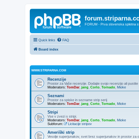
forum.striparna.
FORUM - Prva slovenska spletna stra
Quick links
FAQ
Board index
WWW.STRIPARNA.COM
Recenzije
Prostor za Vaše recenzije. Dodajte svojo recenzijo ali pusti
Moderators:
TomDar
,
jang
,
Corto
,
Tornado
,
Mioke
Seznami
Prostor za spiske in sezname strip serij
Moderators:
TomDar
,
jang
,
Corto
,
Tornado
,
Mioke
Stripi
Vse v zvezi s stripi.
Moderators:
TomDar
,
jang
,
Corto
,
Tornado
,
Mioke
Subforum:
Licitacije stripov
Ameriški strip
Vesolje superjunakov, svet brez superjunakov in prostor za 