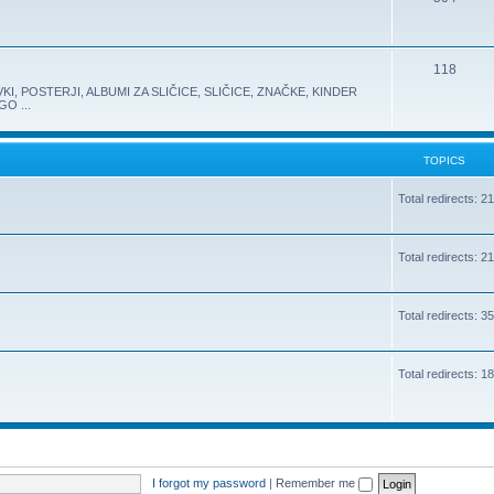
118
KI, POSTERJI, ALBUMI ZA SLIČICE, SLIČICE, ZNAČKE, KINDER
O ...
TOPICS
Total redirects: 2
Total redirects: 2
Total redirects: 3
Total redirects: 1
I forgot my password
|
Remember me