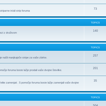
73
riparne in/ali strip foruma
TOPICS
140
vezi z društvom
TOPICS
257
je našli manjkajoče stripe za vaše zbirke.
201
pomočjo foruma boste lažje prodali vaše dvojne številke.
35
h želite zamenjati . S pomočjo foruma boste lažje zamenjali vaše dvojne
TOPICS
504