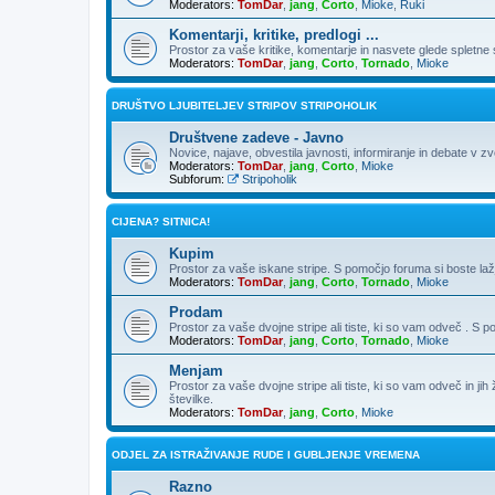
Moderators:
TomDar
,
jang
,
Corto
,
Mioke
,
Ruki
Komentarji, kritike, predlogi ...
Prostor za vaše kritike, komentarje in nasvete glede spletne st
Moderators:
TomDar
,
jang
,
Corto
,
Tornado
,
Mioke
DRUŠTVO LJUBITELJEV STRIPOV STRIPOHOLIK
Društvene zadeve - Javno
Novice, najave, obvestila javnosti, informiranje in debate v z
Moderators:
TomDar
,
jang
,
Corto
,
Mioke
Subforum:
Stripoholik
CIJENA? SITNICA!
Kupim
Prostor za vaše iskane stripe. S pomočjo foruma si boste laž
Moderators:
TomDar
,
jang
,
Corto
,
Tornado
,
Mioke
Prodam
Prostor za vaše dvojne stripe ali tiste, ki so vam odveč . S 
Moderators:
TomDar
,
jang
,
Corto
,
Tornado
,
Mioke
Menjam
Prostor za vaše dvojne stripe ali tiste, ki so vam odveč in ji
številke.
Moderators:
TomDar
,
jang
,
Corto
,
Mioke
ODJEL ZA ISTRAŽIVANJE RUDE I GUBLJENJE VREMENA
Razno