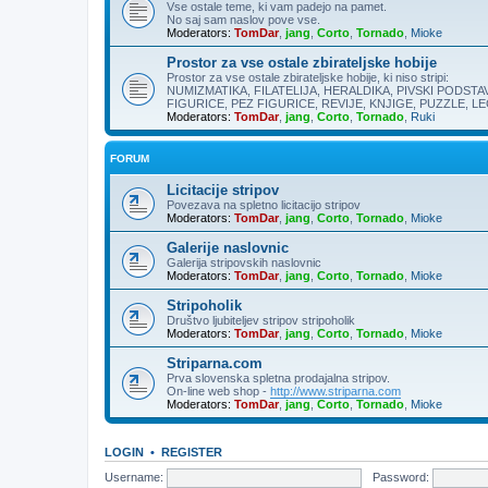
Vse ostale teme, ki vam padejo na pamet.
No saj sam naslov pove vse.
Moderators:
TomDar
,
jang
,
Corto
,
Tornado
,
Mioke
Prostor za vse ostale zbirateljske hobije
Prostor za vse ostale zbirateljske hobije, ki niso stripi:
NUMIZMATIKA, FILATELIJA, HERALDIKA, PIVSKI PODSTAV
FIGURICE, PEZ FIGURICE, REVIJE, KNJIGE, PUZZLE, LEG
Moderators:
TomDar
,
jang
,
Corto
,
Tornado
,
Ruki
FORUM
Licitacije stripov
Povezava na spletno licitacijo stripov
Moderators:
TomDar
,
jang
,
Corto
,
Tornado
,
Mioke
Galerije naslovnic
Galerija stripovskih naslovnic
Moderators:
TomDar
,
jang
,
Corto
,
Tornado
,
Mioke
Stripoholik
Društvo ljubiteljev stripov stripoholik
Moderators:
TomDar
,
jang
,
Corto
,
Tornado
,
Mioke
Striparna.com
Prva slovenska spletna prodajalna stripov.
On-line web shop -
http://www.striparna.com
Moderators:
TomDar
,
jang
,
Corto
,
Tornado
,
Mioke
LOGIN
•
REGISTER
Username:
Password: