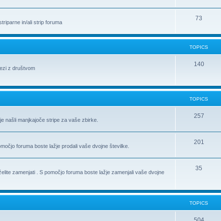
73
riparne in/ali strip foruma
TOPICS
140
vezi z društvom
TOPICS
257
je našli manjkajoče stripe za vaše zbirke.
201
pomočjo foruma boste lažje prodali vaše dvojne številke.
35
h želite zamenjati . S pomočjo foruma boste lažje zamenjali vaše dvojne
TOPICS
504