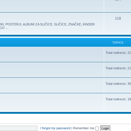
118
KI, POSTERJI, ALBUMI ZA SLIČICE, SLIČICE, ZNAČKE, KINDER
O ...
TOPICS
Total redirects: 2
Total redirects: 2
Total redirects: 3
Total redirects: 1
I forgot my password
|
Remember me