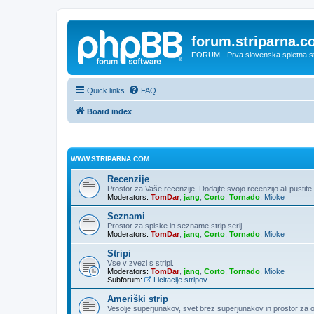
forum.striparna.
FORUM - Prva slovenska spletna stra
Quick links
FAQ
Board index
WWW.STRIPARNA.COM
Recenzije
Prostor za Vaše recenzije. Dodajte svojo recenzijo ali pusti
Moderators:
TomDar
,
jang
,
Corto
,
Tornado
,
Mioke
Seznami
Prostor za spiske in sezname strip serij
Moderators:
TomDar
,
jang
,
Corto
,
Tornado
,
Mioke
Stripi
Vse v zvezi s stripi.
Moderators:
TomDar
,
jang
,
Corto
,
Tornado
,
Mioke
Subforum:
Licitacije stripov
Ameriški strip
Vesolje superjunakov, svet brez superjunakov in prostor za 