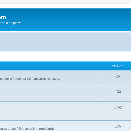
com
n o stripih !!!
TOPICS
26
te oceno in komentar že napisanim recenzijam.
133
1462
145
ostale zadevščine ameriške produkcije.