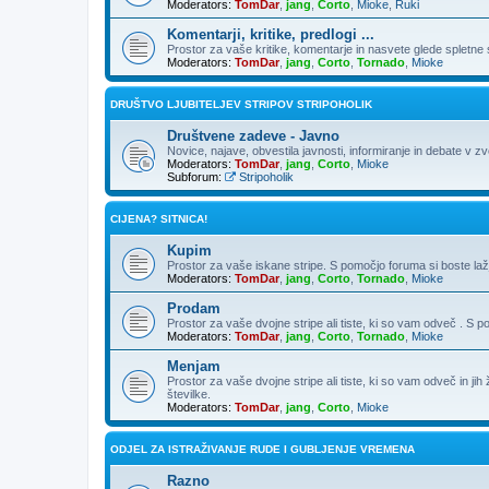
Moderators:
TomDar
,
jang
,
Corto
,
Mioke
,
Ruki
Komentarji, kritike, predlogi ...
Prostor za vaše kritike, komentarje in nasvete glede spletne st
Moderators:
TomDar
,
jang
,
Corto
,
Tornado
,
Mioke
DRUŠTVO LJUBITELJEV STRIPOV STRIPOHOLIK
Društvene zadeve - Javno
Novice, najave, obvestila javnosti, informiranje in debate v z
Moderators:
TomDar
,
jang
,
Corto
,
Mioke
Subforum:
Stripoholik
CIJENA? SITNICA!
Kupim
Prostor za vaše iskane stripe. S pomočjo foruma si boste laž
Moderators:
TomDar
,
jang
,
Corto
,
Tornado
,
Mioke
Prodam
Prostor za vaše dvojne stripe ali tiste, ki so vam odveč . S 
Moderators:
TomDar
,
jang
,
Corto
,
Tornado
,
Mioke
Menjam
Prostor za vaše dvojne stripe ali tiste, ki so vam odveč in ji
številke.
Moderators:
TomDar
,
jang
,
Corto
,
Mioke
ODJEL ZA ISTRAŽIVANJE RUDE I GUBLJENJE VREMENA
Razno