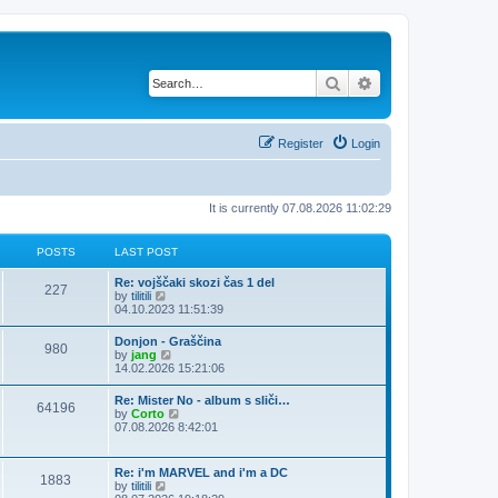
Search
Advanced search
Register
Login
It is currently 07.08.2026 11:02:29
POSTS
LAST POST
Re: vojščaki skozi čas 1 del
227
V
by
tilitili
i
04.10.2023 11:51:39
e
w
Donjon - Graščina
980
t
V
by
jang
h
i
14.02.2026 15:21:06
e
e
l
w
Re: Mister No - album s sliči…
a
64196
t
V
by
Corto
t
h
i
07.08.2026 8:42:01
e
e
e
s
l
w
t
a
t
p
Re: i'm MARVEL and i'm a DC
t
1883
h
o
V
by
tilitili
e
e
s