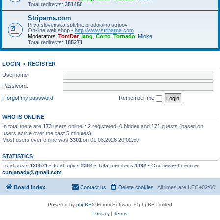
Total redirects:
351450
Striparna.com
Prva slovenska spletna prodajalna stripov.
On-line web shop -
http://www.striparna.com
Moderators:
TomDar
,
jang
,
Corto
,
Tornado
,
Mioke
Total redirects:
185271
LOGIN
•
REGISTER
Username:
Password:
I forgot my password
Remember me
WHO IS ONLINE
In total there are
173
users online :: 2 registered, 0 hidden and 171 guests (based on
users active over the past 5 minutes)
Most users ever online was
3301
on 01.08.2026 20:02:59
STATISTICS
Total posts
120571
• Total topics
3384
• Total members
1892
• Our newest member
cunjanada@gmail.com
Board index
Contact us
Delete cookies
All times are
UTC+02:00
Powered by
phpBB
® Forum Software © phpBB Limited
Privacy
|
Terms