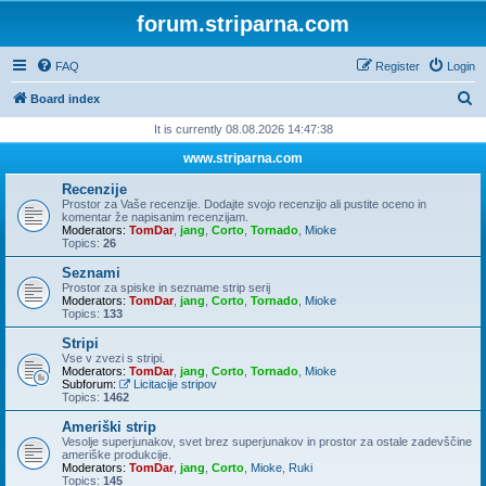
forum.striparna.com
FAQ
Register
Login
S
Board index
e
It is currently 08.08.2026 14:47:38
a
www.striparna.com
r
Recenzije
c
Prostor za Vaše recenzije. Dodajte svojo recenzijo ali pustite oceno in
komentar že napisanim recenzijam.
h
Moderators:
TomDar
,
jang
,
Corto
,
Tornado
,
Mioke
Topics:
26
Seznami
Prostor za spiske in sezname strip serij
Moderators:
TomDar
,
jang
,
Corto
,
Tornado
,
Mioke
Topics:
133
Stripi
Vse v zvezi s stripi.
Moderators:
TomDar
,
jang
,
Corto
,
Tornado
,
Mioke
Subforum:
Licitacije stripov
Topics:
1462
Ameriški strip
Vesolje superjunakov, svet brez superjunakov in prostor za ostale zadevščine
ameriške produkcije.
Moderators:
TomDar
,
jang
,
Corto
,
Mioke
,
Ruki
Topics:
145