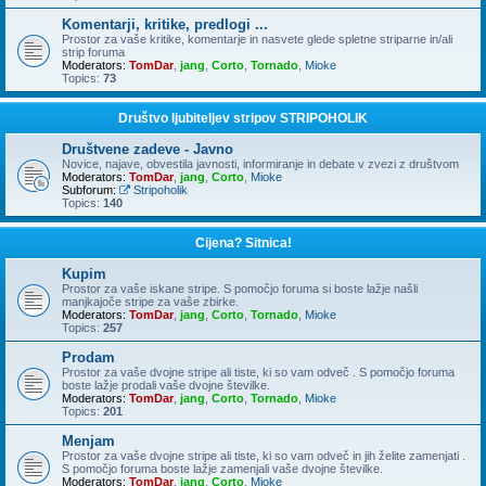
Komentarji, kritike, predlogi ...
Prostor za vaše kritike, komentarje in nasvete glede spletne striparne in/ali
strip foruma
Moderators:
TomDar
,
jang
,
Corto
,
Tornado
,
Mioke
Topics:
73
Društvo ljubiteljev stripov STRIPOHOLIK
Društvene zadeve - Javno
Novice, najave, obvestila javnosti, informiranje in debate v zvezi z društvom
Moderators:
TomDar
,
jang
,
Corto
,
Mioke
Subforum:
Stripoholik
Topics:
140
Cijena? Sitnica!
Kupim
Prostor za vaše iskane stripe. S pomočjo foruma si boste lažje našli
manjkajoče stripe za vaše zbirke.
Moderators:
TomDar
,
jang
,
Corto
,
Tornado
,
Mioke
Topics:
257
Prodam
Prostor za vaše dvojne stripe ali tiste, ki so vam odveč . S pomočjo foruma
boste lažje prodali vaše dvojne številke.
Moderators:
TomDar
,
jang
,
Corto
,
Tornado
,
Mioke
Topics:
201
Menjam
Prostor za vaše dvojne stripe ali tiste, ki so vam odveč in jih želite zamenjati .
S pomočjo foruma boste lažje zamenjali vaše dvojne številke.
Moderators:
TomDar
,
jang
,
Corto
,
Mioke