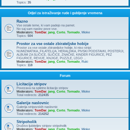
Topics:
35
Odjel za istraživanje rude i gubljenje vremena
Razno
Vse ostale teme, ki vam padejo na pamet.
No saj sam naslov pove vse.
Moderators:
TomDar
,
jang
,
Corto
,
Tornado
,
Mioke
Topics:
504
Prostor za vse ostale zbirateljske hobije
Prostor za vse ostale zbirateljske hobije, ki niso stripi:
NUMIZMATIKA, FILATELIJA, HERALDIKA, PIVSKI PODSTAVKI, POSTERJI,
ALBUMI ZA SLIČICE, SLIČICE, ZNAČKE, KINDER FIGURICE, PEZ
FIGURICE, REVIJE, KNJIGE, PUZZLE, LEGO ...
Moderators:
TomDar
,
jang
,
Corto
,
Tornado
,
Ruki
Topics:
118
Forum
Licitacije stripov
Povezava na spletno licitacijo stripov
Moderators:
TomDar
,
jang
,
Corto
,
Tornado
,
Mioke
Total redirects:
212435
Galerije naslovnic
Galerija stripovskih naslovnic
Moderators:
TomDar
,
jang
,
Corto
,
Tornado
,
Mioke
Total redirects:
214252
Stripoholik
Društvo ljubiteljev stripov stripoholik
Moderators:
TomDar
,
jang
,
Corto
,
Tornado
,
Mioke