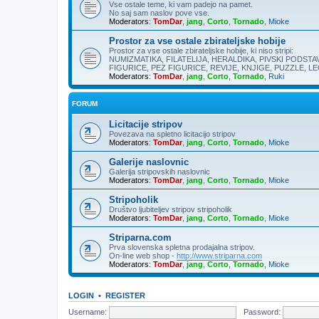
Vse ostale teme, ki vam padejo na pamet.
No saj sam naslov pove vse.
Moderators:
TomDar
,
jang
,
Corto
,
Tornado
,
Mioke
Prostor za vse ostale zbirateljske hobije
Prostor za vse ostale zbirateljske hobije, ki niso stripi:
NUMIZMATIKA, FILATELIJA, HERALDIKA, PIVSKI PODSTAV
FIGURICE, PEZ FIGURICE, REVIJE, KNJIGE, PUZZLE, LEG
Moderators:
TomDar
,
jang
,
Corto
,
Tornado
,
Ruki
FORUM
Licitacije stripov
Povezava na spletno licitacijo stripov
Moderators:
TomDar
,
jang
,
Corto
,
Tornado
,
Mioke
Galerije naslovnic
Galerija stripovskih naslovnic
Moderators:
TomDar
,
jang
,
Corto
,
Tornado
,
Mioke
Stripoholik
Društvo ljubiteljev stripov stripoholik
Moderators:
TomDar
,
jang
,
Corto
,
Tornado
,
Mioke
Striparna.com
Prva slovenska spletna prodajalna stripov.
On-line web shop -
http://www.striparna.com
Moderators:
TomDar
,
jang
,
Corto
,
Tornado
,
Mioke
LOGIN
•
REGISTER
Username:
Password: