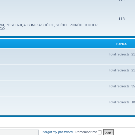
118
KI, POSTERJI, ALBUMI ZA SLIČICE, SLIČICE, ZNAČKE, KINDER
O ...
TOPICS
Total redirects: 2
Total redirects: 2
Total redirects: 3
Total redirects: 1
I forgot my password
|
Remember me