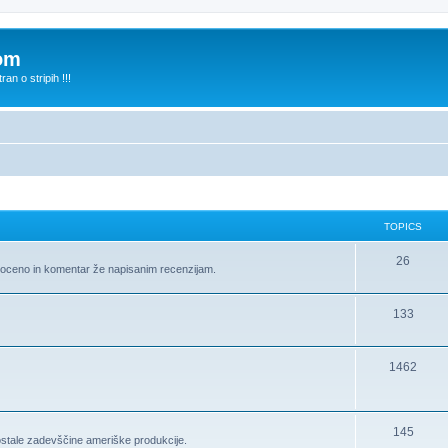
com
n o stripih !!!
TOPICS
26
te oceno in komentar že napisanim recenzijam.
133
1462
145
ostale zadevščine ameriške produkcije.