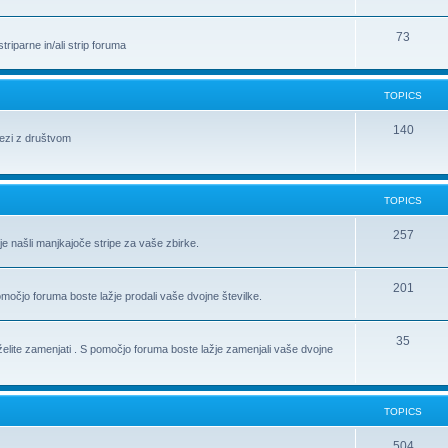
73
riparne in/ali strip foruma
TOPICS
140
vezi z društvom
TOPICS
257
je našli manjkajoče stripe za vaše zbirke.
201
pomočjo foruma boste lažje prodali vaše dvojne številke.
35
h želite zamenjati . S pomočjo foruma boste lažje zamenjali vaše dvojne
TOPICS
504