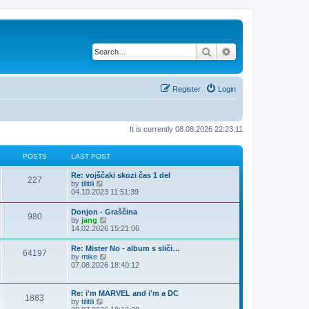
Search
Advanced search
Register
Login
It is currently 08.08.2026 22:23:11
POSTS
LAST POST
Re: vojščaki skozi čas 1 del
227
V
by
tilitili
i
04.10.2023 11:51:39
e
w
Donjon - Graščina
980
t
V
by
jang
h
i
14.02.2026 15:21:06
e
e
l
w
Re: Mister No - album s sliči…
a
64197
t
V
by
mike
t
h
i
07.08.2026 18:40:12
e
e
e
s
l
w
t
a
t
p
Re: i'm MARVEL and i'm a DC
t
1883
h
o
V
by
tilitili
e
e
s