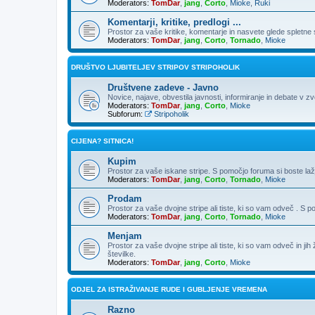
Moderators:
TomDar
,
jang
,
Corto
,
Mioke
,
Ruki
Komentarji, kritike, predlogi ...
Prostor za vaše kritike, komentarje in nasvete glede spletne st
Moderators:
TomDar
,
jang
,
Corto
,
Tornado
,
Mioke
DRUŠTVO LJUBITELJEV STRIPOV STRIPOHOLIK
Društvene zadeve - Javno
Novice, najave, obvestila javnosti, informiranje in debate v z
Moderators:
TomDar
,
jang
,
Corto
,
Mioke
Subforum:
Stripoholik
CIJENA? SITNICA!
Kupim
Prostor za vaše iskane stripe. S pomočjo foruma si boste laž
Moderators:
TomDar
,
jang
,
Corto
,
Tornado
,
Mioke
Prodam
Prostor za vaše dvojne stripe ali tiste, ki so vam odveč . S 
Moderators:
TomDar
,
jang
,
Corto
,
Tornado
,
Mioke
Menjam
Prostor za vaše dvojne stripe ali tiste, ki so vam odveč in ji
številke.
Moderators:
TomDar
,
jang
,
Corto
,
Mioke
ODJEL ZA ISTRAŽIVANJE RUDE I GUBLJENJE VREMENA
Razno