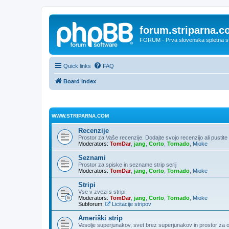
forum.striparna.
FORUM - Prva slovenska spletna stra
Quick links
FAQ
Board index
WWW.STRIPARNA.COM
Recenzije
Prostor za Vaše recenzije. Dodajte svojo recenzijo ali pusti
Moderators:
TomDar
,
jang
,
Corto
,
Tornado
,
Mioke
Seznami
Prostor za spiske in sezname strip serij
Moderators:
TomDar
,
jang
,
Corto
,
Tornado
,
Mioke
Stripi
Vse v zvezi s stripi.
Moderators:
TomDar
,
jang
,
Corto
,
Tornado
,
Mioke
Subforum:
Licitacije stripov
Ameriški strip
Vesolje superjunakov, svet brez superjunakov in prostor za 