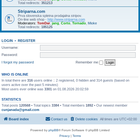
Total redirects:
351213
Striparna.com
Prva slovenska spletna prodajalna stripov.
On-line web shop -
http://www.striparna.com
Moderators:
TomDar
,
jang
,
Corto
,
Tornado
,
Mioke
Total redirects:
185125
LOGIN
•
REGISTER
Username:
Password:
I forgot my password
Remember me
WHO IS ONLINE
In total there are
316
users online :: 2 registered, 0 hidden and 314 guests (based on
users active over the past 5 minutes)
Most users ever online was
3301
on 01.08.2026 20:02:59
STATISTICS
Total posts
120568
• Total topics
3384
• Total members
1892
• Our newest member
cunjanada@gmail.com
Board index
Contact us
Delete cookies
All times are
UTC+02:00
Powered by
phpBB
® Forum Software © phpBB Limited
Privacy
|
Terms