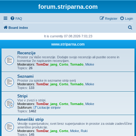
forum.striparna.com
FAQ
Register
Login
S
Board index
e
It is currently 07.08.2026 7:01:23
a
www.striparna.com
r
Recenzije
c
Prostor za Vaše recenzije. Dodajte svojo recenzijo ali pustite oceno in
komentar že napisanim recenzijam.
h
Moderators:
TomDar
,
jang
,
Corto
,
Tornado
,
Mioke
Topics:
26
Seznami
Prostor za spiske in sezname strip serij
Moderators:
TomDar
,
jang
,
Corto
,
Tornado
,
Mioke
Topics:
133
Stripi
Vse v zvezi s stripi.
Moderators:
TomDar
,
jang
,
Corto
,
Tornado
,
Mioke
Subforum:
Licitacije stripov
Topics:
1462
Ameriški strip
Vesolje superjunakov, svet brez superjunakov in prostor za ostale zadevščine
ameriške produkcije.
Moderators:
TomDar
,
jang
,
Corto
,
Mioke
,
Ruki
Topics:
145