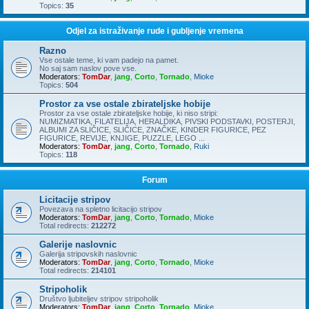
Topics:
35
Odjel za istraživanje rude i gubljenje vremena
Razno
Vse ostale teme, ki vam padejo na pamet.
No saj sam naslov pove vse.
Moderators:
TomDar
,
jang
,
Corto
,
Tornado
,
Mioke
Topics:
504
Prostor za vse ostale zbirateljske hobije
Prostor za vse ostale zbirateljske hobije, ki niso stripi:
NUMIZMATIKA, FILATELIJA, HERALDIKA, PIVSKI PODSTAVKI, POSTERJI,
ALBUMI ZA SLIČICE, SLIČICE, ZNAČKE, KINDER FIGURICE, PEZ
FIGURICE, REVIJE, KNJIGE, PUZZLE, LEGO ...
Moderators:
TomDar
,
jang
,
Corto
,
Tornado
,
Ruki
Topics:
118
Forum
Licitacije stripov
Povezava na spletno licitacijo stripov
Moderators:
TomDar
,
jang
,
Corto
,
Tornado
,
Mioke
Total redirects:
212272
Galerije naslovnic
Galerija stripovskih naslovnic
Moderators:
TomDar
,
jang
,
Corto
,
Tornado
,
Mioke
Total redirects:
214101
Stripoholik
Društvo ljubiteljev stripov stripoholik
Moderators:
TomDar
,
jang
,
Corto
,
Tornado
,
Mioke