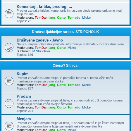
Komentarji, kritike, predlogi ...
Prostor za vaše kritike, komentarje in nasvete glede spletne striparne in/ali
strip foruma
Moderators:
TomDar
,
jang
,
Corto
,
Tornado
,
Mioke
Topics:
73
Društvo ljubiteljev stripov STRIPOHOLIK
Društvene zadeve - Javno
Novice, najave, obvestila javnosti, informiranje in debate v zvezi z društvom
Moderators:
TomDar
,
jang
,
Corto
,
Mioke
Subforum:
Stripoholik
Topics:
140
Cijena? Sitnica!
Kupim
Prostor za vaše iskane stripe. S pomočjo foruma si boste lažje našli
manjkajoče stripe za vaše zbirke.
Moderators:
TomDar
,
jang
,
Corto
,
Tornado
,
Mioke
Topics:
257
Prodam
Prostor za vaše dvojne stripe ali tiste, ki so vam odveč . S pomočjo foruma
boste lažje prodali vaše dvojne številke.
Moderators:
TomDar
,
jang
,
Corto
,
Tornado
,
Mioke
Topics:
201
Menjam
Prostor za vaše dvojne stripe ali tiste, ki so vam odveč in jih želite zamenjati .
S pomočjo foruma boste lažje zamenjali vaše dvojne številke.
Moderators:
TomDar
,
jang
,
Corto
,
Mioke