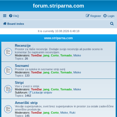
forum.striparna.com
FAQ
Register
Login
S
Board index
e
It is currently 10.08.2026 6:48:18
a
www.striparna.com
r
Recenzije
c
Prostor za Vaše recenzije. Dodajte svojo recenzijo ali pustite oceno in
komentar že napisanim recenzijam.
h
Moderators:
TomDar
,
jang
,
Corto
,
Tornado
,
Mioke
Topics:
26
Seznami
Prostor za spiske in sezname strip serij
Moderators:
TomDar
,
jang
,
Corto
,
Tornado
,
Mioke
Topics:
133
Stripi
Vse v zvezi s stripi.
Moderators:
TomDar
,
jang
,
Corto
,
Tornado
,
Mioke
Subforum:
Licitacije stripov
Topics:
1462
Ameriški strip
Vesolje superjunakov, svet brez superjunakov in prostor za ostale zadevščine
ameriške produkcije.
Moderators:
TomDar
,
jang
,
Corto
,
Mioke
,
Ruki
Topics:
145