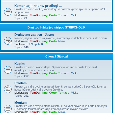
Komentarji, kritike, predlogi ...
Prostor za vaše kritike, komentarje in nasvete glede spletne striparne in/ali
strip foruma
Moderators:
TomDar
,
jang
,
Corto
,
Tornado
,
Mioke
Topics:
73
Društvo ljubiteljev stripov STRIPOHOLIK
Društvene zadeve - Javno
Novice, najave, obvestila javnosti, informiranje in debate v zvezi z društvom
Moderators:
TomDar
,
jang
,
Corto
,
Mioke
Subforum:
Stripoholik
Topics:
140
Cijena? Sitnica!
Kupim
Prostor za vaše iskane stripe. S pomočjo foruma si boste lažje našli
manjkajoče stripe za vaše zbirke.
Moderators:
TomDar
,
jang
,
Corto
,
Tornado
,
Mioke
Topics:
257
Prodam
Prostor za vaše dvojne stripe ali tiste, ki so vam odveč . S pomočjo foruma
boste lažje prodali vaše dvojne številke.
Moderators:
TomDar
,
jang
,
Corto
,
Tornado
,
Mioke
Topics:
201
Menjam
Prostor za vaše dvojne stripe ali tiste, ki so vam odveč in jih želite zamenjati .
S pomočjo foruma boste lažje zamenjali vaše dvojne številke.
Moderators:
TomDar
,
jang
,
Corto
,
Mioke