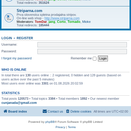
Total redirects:
351624
Striparna.com
Prva slovenska spletna prodajalna stripov.
On-line web shop -
http://www.striparna.com
Moderators:
TomDar
,
jang
,
Corto
,
Tornado
,
Mioke
Total redirects:
185444
LOGIN
•
REGISTER
Username:
Password:
I forgot my password
Remember me
WHO IS ONLINE
In total there are
130
users online :: 2 registered, 0 hidden and 128 guests (based on
users active over the past 5 minutes)
Most users ever online was
3301
on 01.08.2026 20:02:59
STATISTICS
Total posts
120573
• Total topics
3384
• Total members
1892
• Our newest member
cunjanada@gmail.com
Board index
Contact us
Delete cookies
All times are
UTC+02:00
Powered by
phpBB
® Forum Software © phpBB Limited
Privacy
|
Terms