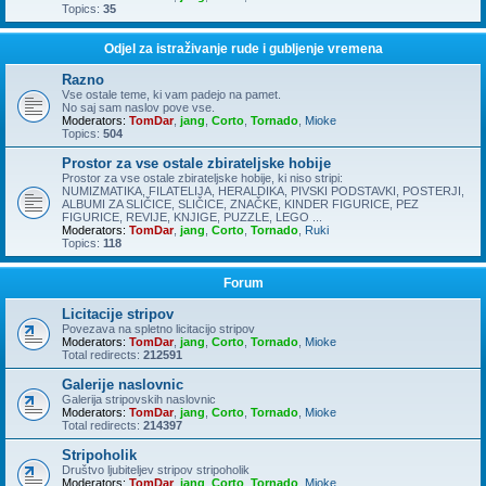
Topics:
35
Odjel za istraživanje rude i gubljenje vremena
Razno
Vse ostale teme, ki vam padejo na pamet.
No saj sam naslov pove vse.
Moderators:
TomDar
,
jang
,
Corto
,
Tornado
,
Mioke
Topics:
504
Prostor za vse ostale zbirateljske hobije
Prostor za vse ostale zbirateljske hobije, ki niso stripi:
NUMIZMATIKA, FILATELIJA, HERALDIKA, PIVSKI PODSTAVKI, POSTERJI,
ALBUMI ZA SLIČICE, SLIČICE, ZNAČKE, KINDER FIGURICE, PEZ
FIGURICE, REVIJE, KNJIGE, PUZZLE, LEGO ...
Moderators:
TomDar
,
jang
,
Corto
,
Tornado
,
Ruki
Topics:
118
Forum
Licitacije stripov
Povezava na spletno licitacijo stripov
Moderators:
TomDar
,
jang
,
Corto
,
Tornado
,
Mioke
Total redirects:
212591
Galerije naslovnic
Galerija stripovskih naslovnic
Moderators:
TomDar
,
jang
,
Corto
,
Tornado
,
Mioke
Total redirects:
214397
Stripoholik
Društvo ljubiteljev stripov stripoholik
Moderators:
TomDar
,
jang
,
Corto
,
Tornado
,
Mioke