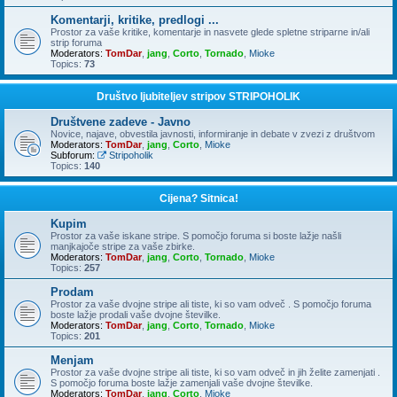
Komentarji, kritike, predlogi ...
Prostor za vaše kritike, komentarje in nasvete glede spletne striparne in/ali
strip foruma
Moderators:
TomDar
,
jang
,
Corto
,
Tornado
,
Mioke
Topics:
73
Društvo ljubiteljev stripov STRIPOHOLIK
Društvene zadeve - Javno
Novice, najave, obvestila javnosti, informiranje in debate v zvezi z društvom
Moderators:
TomDar
,
jang
,
Corto
,
Mioke
Subforum:
Stripoholik
Topics:
140
Cijena? Sitnica!
Kupim
Prostor za vaše iskane stripe. S pomočjo foruma si boste lažje našli
manjkajoče stripe za vaše zbirke.
Moderators:
TomDar
,
jang
,
Corto
,
Tornado
,
Mioke
Topics:
257
Prodam
Prostor za vaše dvojne stripe ali tiste, ki so vam odveč . S pomočjo foruma
boste lažje prodali vaše dvojne številke.
Moderators:
TomDar
,
jang
,
Corto
,
Tornado
,
Mioke
Topics:
201
Menjam
Prostor za vaše dvojne stripe ali tiste, ki so vam odveč in jih želite zamenjati .
S pomočjo foruma boste lažje zamenjali vaše dvojne številke.
Moderators:
TomDar
,
jang
,
Corto
,
Mioke