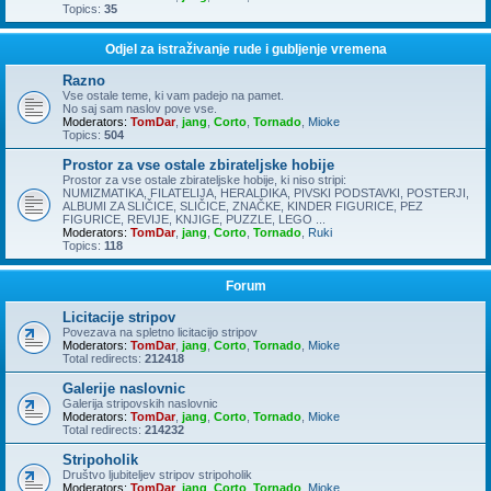
Topics:
35
Odjel za istraživanje rude i gubljenje vremena
Razno
Vse ostale teme, ki vam padejo na pamet.
No saj sam naslov pove vse.
Moderators:
TomDar
,
jang
,
Corto
,
Tornado
,
Mioke
Topics:
504
Prostor za vse ostale zbirateljske hobije
Prostor za vse ostale zbirateljske hobije, ki niso stripi:
NUMIZMATIKA, FILATELIJA, HERALDIKA, PIVSKI PODSTAVKI, POSTERJI,
ALBUMI ZA SLIČICE, SLIČICE, ZNAČKE, KINDER FIGURICE, PEZ
FIGURICE, REVIJE, KNJIGE, PUZZLE, LEGO ...
Moderators:
TomDar
,
jang
,
Corto
,
Tornado
,
Ruki
Topics:
118
Forum
Licitacije stripov
Povezava na spletno licitacijo stripov
Moderators:
TomDar
,
jang
,
Corto
,
Tornado
,
Mioke
Total redirects:
212418
Galerije naslovnic
Galerija stripovskih naslovnic
Moderators:
TomDar
,
jang
,
Corto
,
Tornado
,
Mioke
Total redirects:
214232
Stripoholik
Društvo ljubiteljev stripov stripoholik
Moderators:
TomDar
,
jang
,
Corto
,
Tornado
,
Mioke