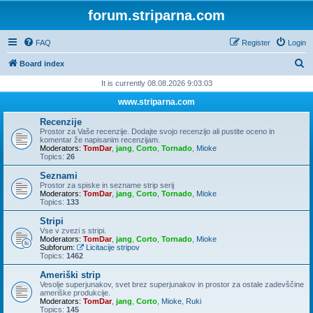
forum.striparna.com
FAQ
Register
Login
S
Board index
e
It is currently 08.08.2026 9:03:03
a
www.striparna.com
r
Recenzije
c
Prostor za Vaše recenzije. Dodajte svojo recenzijo ali pustite oceno in
komentar že napisanim recenzijam.
h
Moderators:
TomDar
,
jang
,
Corto
,
Tornado
,
Mioke
Topics:
26
Seznami
Prostor za spiske in sezname strip serij
Moderators:
TomDar
,
jang
,
Corto
,
Tornado
,
Mioke
Topics:
133
Stripi
Vse v zvezi s stripi.
Moderators:
TomDar
,
jang
,
Corto
,
Tornado
,
Mioke
Subforum:
Licitacije stripov
Topics:
1462
Ameriški strip
Vesolje superjunakov, svet brez superjunakov in prostor za ostale zadevščine
ameriške produkcije.
Moderators:
TomDar
,
jang
,
Corto
,
Mioke
,
Ruki
Topics:
145