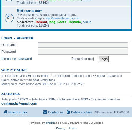
Total redirects:
351424
Striparna.com
Prva slovenska spletna prodajalna stripov.
On-line web shop -
http://www.striparna.com
Moderators:
TomDar
,
jang
,
Corto
,
Tornado
,
Mioke
Total redirects:
185249
LOGIN
•
REGISTER
Username:
Password:
I forgot my password
Remember me
WHO IS ONLINE
In total there are
174
users online :: 2 registered, 0 hidden and 172 guests (based on
users active over the past 5 minutes)
Most users ever online was
3301
on 01.08.2026 20:02:59
STATISTICS
Total posts
120571
• Total topics
3384
• Total members
1892
• Our newest member
cunjanada@gmail.com
Board index
Contact us
Delete cookies
All times are
UTC+02:00
Powered by
phpBB
® Forum Software © phpBB Limited
Privacy
|
Terms