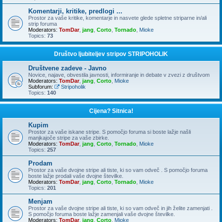
Komentarji, kritike, predlogi ...
Prostor za vaše kritike, komentarje in nasvete glede spletne striparne in/ali
strip foruma
Moderators:
TomDar
,
jang
,
Corto
,
Tornado
,
Mioke
Topics:
73
Društvo ljubiteljev stripov STRIPOHOLIK
Društvene zadeve - Javno
Novice, najave, obvestila javnosti, informiranje in debate v zvezi z društvom
Moderators:
TomDar
,
jang
,
Corto
,
Mioke
Subforum:
Stripoholik
Topics:
140
Cijena? Sitnica!
Kupim
Prostor za vaše iskane stripe. S pomočjo foruma si boste lažje našli
manjkajoče stripe za vaše zbirke.
Moderators:
TomDar
,
jang
,
Corto
,
Tornado
,
Mioke
Topics:
257
Prodam
Prostor za vaše dvojne stripe ali tiste, ki so vam odveč . S pomočjo foruma
boste lažje prodali vaše dvojne številke.
Moderators:
TomDar
,
jang
,
Corto
,
Tornado
,
Mioke
Topics:
201
Menjam
Prostor za vaše dvojne stripe ali tiste, ki so vam odveč in jih želite zamenjati .
S pomočjo foruma boste lažje zamenjali vaše dvojne številke.
Moderators:
TomDar
,
jang
,
Corto
,
Mioke