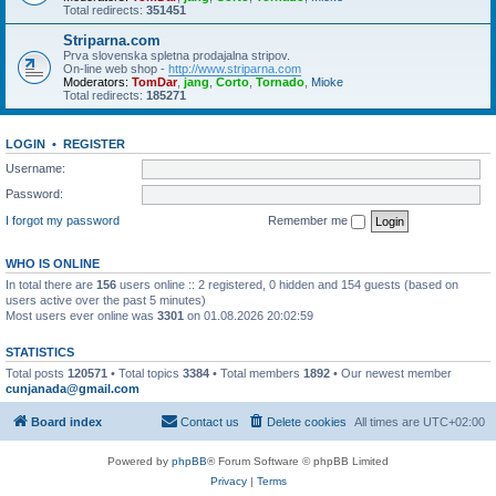
Total redirects:
351451
Striparna.com
Prva slovenska spletna prodajalna stripov.
On-line web shop -
http://www.striparna.com
Moderators:
TomDar
,
jang
,
Corto
,
Tornado
,
Mioke
Total redirects:
185271
LOGIN
•
REGISTER
Username:
Password:
I forgot my password
Remember me
WHO IS ONLINE
In total there are
156
users online :: 2 registered, 0 hidden and 154 guests (based on
users active over the past 5 minutes)
Most users ever online was
3301
on 01.08.2026 20:02:59
STATISTICS
Total posts
120571
• Total topics
3384
• Total members
1892
• Our newest member
cunjanada@gmail.com
Board index
Contact us
Delete cookies
All times are
UTC+02:00
Powered by
phpBB
® Forum Software © phpBB Limited
Privacy
|
Terms