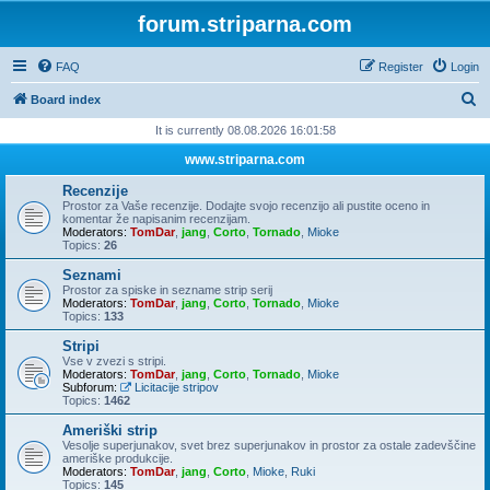
forum.striparna.com
FAQ
Register
Login
S
Board index
e
It is currently 08.08.2026 16:01:58
a
www.striparna.com
r
Recenzije
c
Prostor za Vaše recenzije. Dodajte svojo recenzijo ali pustite oceno in
komentar že napisanim recenzijam.
h
Moderators:
TomDar
,
jang
,
Corto
,
Tornado
,
Mioke
Topics:
26
Seznami
Prostor za spiske in sezname strip serij
Moderators:
TomDar
,
jang
,
Corto
,
Tornado
,
Mioke
Topics:
133
Stripi
Vse v zvezi s stripi.
Moderators:
TomDar
,
jang
,
Corto
,
Tornado
,
Mioke
Subforum:
Licitacije stripov
Topics:
1462
Ameriški strip
Vesolje superjunakov, svet brez superjunakov in prostor za ostale zadevščine
ameriške produkcije.
Moderators:
TomDar
,
jang
,
Corto
,
Mioke
,
Ruki
Topics:
145