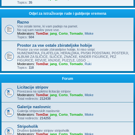
Topics:
35
Odjel za istraživanje rude i gubljenje vremena
Razno
Vse ostale teme, ki vam padejo na pamet.
No saj sam naslov pove vse.
Moderators:
TomDar
,
jang
,
Corto
,
Tornado
,
Mioke
Topics:
504
Prostor za vse ostale zbirateljske hobije
Prostor za vse ostale zbirateljske hobije, ki niso stripi:
NUMIZMATIKA, FILATELIJA, HERALDIKA, PIVSKI PODSTAVKI, POSTERJI,
ALBUMI ZA SLIČICE, SLIČICE, ZNAČKE, KINDER FIGURICE, PEZ
FIGURICE, REVIJE, KNJIGE, PUZZLE, LEGO ...
Moderators:
TomDar
,
jang
,
Corto
,
Tornado
,
Ruki
Topics:
118
Forum
Licitacije stripov
Povezava na spletno licitacijo stripov
Moderators:
TomDar
,
jang
,
Corto
,
Tornado
,
Mioke
Total redirects:
212438
Galerije naslovnic
Galerija stripovskih naslovnic
Moderators:
TomDar
,
jang
,
Corto
,
Tornado
,
Mioke
Total redirects:
214255
Stripoholik
Društvo ljubiteljev stripov stripoholik
Moderators:
TomDar
,
jang
,
Corto
,
Tornado
,
Mioke